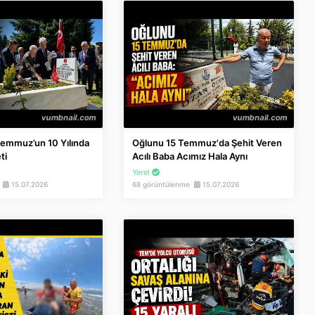
emmuz’un 10 Yılında
Oğlunu 15 Temmuz'da Şehit Veren
ti
Acılı Baba Acımız Hala Aynı
Yerel
e
15.07.2026
68 görüntülenme
15.07.2026