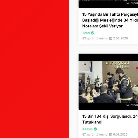
15 Yaşında Bir Tahta Parçasıy
Başladığı Mesleğinde 34 Yıldı
Notalara Şekil Veriyor
Yerel
83 görüntülenme
2.03.2026
15 Bin 184 Kişi Sorgulandı, 24
Tutuklandı
Asayiş
87 görüntülenme
6.01.2026