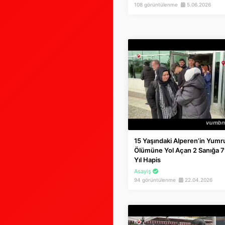
108 görüntülenme
5.06.2026
15 Yaşındaki Alperen’in Yumr
Ölümüne Yol Açan 2 Sanığa 7
Yıl Hapis
Asayiş
94 görüntülenme
22.04.2026