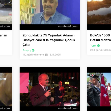
ranan
Zonguldak’ta 75 Yaşındaki Adamın
Bolu’da 1500 
Cinayet Zanlısı 15 Yaşındaki Çocuk
Batımı Manza
Çıktı
Yerel
243 görüntülen
Asayiş
112 görüntülenme
13.11.2025