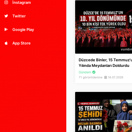
İnstagram
Twitter
Google Play
App Store
Düzcede Binler, 15 Temmuz'
Yılında Meydanları Doldurdu
Gündem
71 görüntülenme
16.07.2026