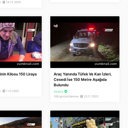
me
14.12.2025
nin Kilosu 150 Liraya
Araç Yanında Tüfek Ve Kan İzleri,
Cesedi İse 150 Metre Aşağıda
Bulundu
me
1.12.2025
Asayiş
109 görüntülenme
23.11.2025