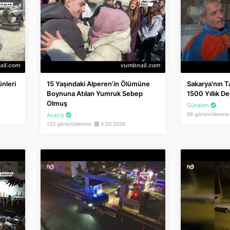
nleri
15 Yaşındaki Alperen’in Ölümüne
Sakarya'nın 
Boynuna Atılan Yumruk Sebep
1500 Yıllık D
Olmuş
Gündem
96 görüntülenm
Asayiş
120 görüntülenme
5.03.2026