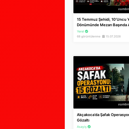
15 Temmuz Şehidi, 10’uncu Y
Dönümünde Mezarı Başında A
Yerel
68 görüntülenme
15.07.2026
Akçakoca’da Şafak Operasyo
Gözaltı
Asayiş