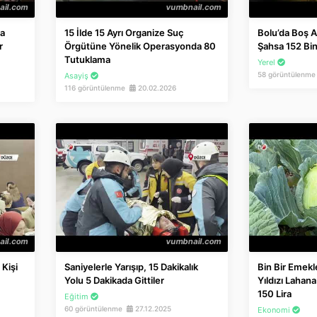
la
15 İlde 15 Ayrı Organize Suç
Bolu’da Boş A
r
Örgütüne Yönelik Operasyonda 80
Şahsa 152 Bin
Tutuklama
Yerel
58 görüntülenm
Asayiş
116 görüntülenme
20.02.2026
 Kişi
Saniyelerle Yarışıp, 15 Dakikalık
Bin Bir Emek
Yolu 5 Dakikada Gittiler
Yıldızı Lahan
150 Lira
Eğitim
60 görüntülenme
27.12.2025
Ekonomi