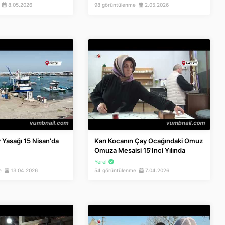
e
8.05.2026
98 görüntülenme
2.05.2026
 Yasağı 15 Nisan'da
Karı Kocanın Çay Ocağındaki Omuz
Omuza Mesaisi 15'inci Yılında
Yerel
me
13.04.2026
54 görüntülenme
7.04.2026