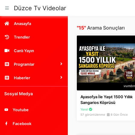
Düzce Tv Videolar
Anasayfa
"15"
Arama Sonuçları
Trendler
Canlı Yayın
Programlar
Haberler
Sosyal Medya
Ayasofya İle Yaşıt 1500 Yıllık
Sangarios Köprüsü
Yerel
Youtube
57 görüntülenme
8 Gün Önce
Facebook