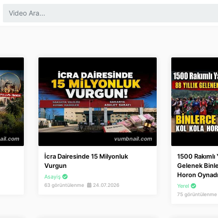
İcra Dairesinde 15 Milyonluk
1500 Rakımlı Y
Vurgun
Gelenek Binle
Horon Oynad
Asayiş
63 görüntülenme
24.07.2026
Yerel
75 görüntülenm