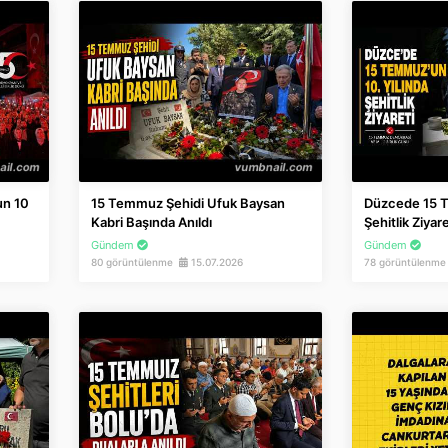
un 10
15 Temmuz Şehidi Ufuk Baysan
Düzcede 15 T
Kabri Başında Anıldı
Şehitlik Ziyare
Gündem
Gündem
80 görüntülenme
15.07.2026
78 görüntülenm