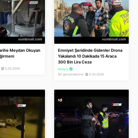
Tarihe Meydan Okuyan
Emniyet Şeridinde Gidenler Drona
eğirmeni
Yakalandı 10 Dakikada 15 Araca
300 Bin Lira Ceza
e
5.03.2026
Asayiş
94 görüntülenme
5.03.2026