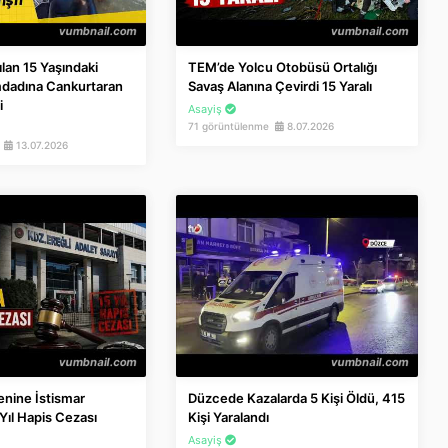
ılan 15 Yaşındaki
TEM’de Yolcu Otobüsü Ortalığı
mdadına Cankurtaran
Savaş Alanına Çevirdi 15 Yaralı
i
Asayiş
71 görüntülenme
8.07.2026
e
13.07.2026
nine İstismar
Düzcede Kazalarda 5 Kişi Öldü, 415
Yıl Hapis Cezası
Kişi Yaralandı
Asayiş