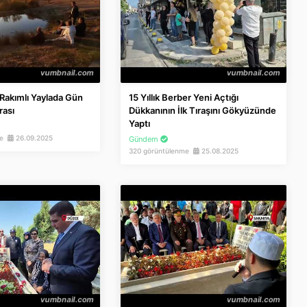
Rakımlı Yaylada Gün
15 Yıllık Berber Yeni Açtığı
rası
Dükkanının İlk Tıraşını Gökyüzünde
Yaptı
me
26.09.2025
Gündem
320 görüntülenme
25.08.2025