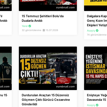
ıl
15 Temmuz Şehitleri Bolu'da
Dalgalara Kap
nıldı
Dualarla Anıldı
Genç Kızın İ
Ekipleri Yetişt
Yerel
32 görüntülenme
15.07.2026
Asayiş
74 görüntülenm
nu 15
Durdurulan Araçtan 15 Düzensiz
Enişteye Yeğe
Göçmen Çıktı Sürücü Cezaevine
Davasında 15 
Gönderildi
Asayiş