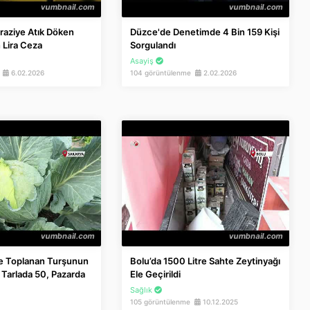
raziye Atık Döken
Düzce'de Denetimde 4 Bin 159 Kişi
 Lira Ceza
Sorgulandı
Asayiş
e
6.02.2026
104 görüntülenme
2.02.2026
le Toplanan Turşunun
Bolu’da 1500 Litre Sahte Zeytinyağı
a Tarlada 50, Pazarda
Ele Geçirildi
Sağlık
105 görüntülenme
10.12.2025