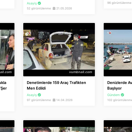
96 görüntülenm
Asayiş
52 görüntülenme
21.05.2026
ukla
Denetimlerde 159 Araç Trafikten
Denizlerde Av
’şer
Men Edildi
Başlıyor
Asayiş
Gündem
97 görüntülenme
14.04.2026
102 görüntülen