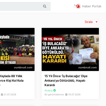
Haber Portalı
Sırala
aylada 88 Yıllık
15 Yıl Önce ’İş Bulacağız’ Diye
rce Kişi Kol Kola
Ankara’ya Götürüldü, Hayatı
ı
Karardı
Asayiş
e
21.07.2026
83 görüntülenme
19.07.2026