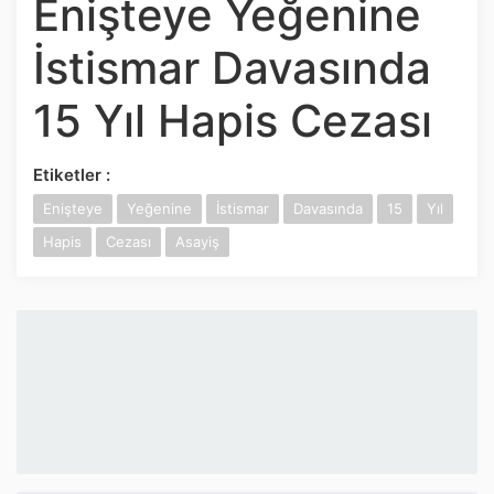
Enişteye Yeğenine
İnstagram
İstismar Davasında
Twitter
15 Yıl Hapis Cezası
Google Play
Etiketler :
App Store
Enişteye
Yeğenine
İstismar
Davasında
15
Yıl
Hapis
Cezası
Asayiş