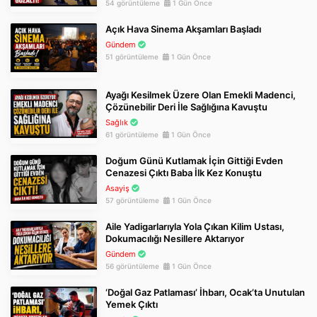
54 görüntüleme
1 Gün Önce
Açık Hava Sinema Akşamları Başladı
Gündem
51 görüntüleme
1 Gün Önce
Ayağı Kesilmek Üzere Olan Emekli Madenci,
Çözünebilir Deri İle Sağlığına Kavuştu
Sağlık
61 görüntüleme
1 Gün Önce
Doğum Günü Kutlamak İçin Gittiği Evden
Cenazesi Çıktı Baba İlk Kez Konuştu
Asayiş
57 görüntüleme
1 Gün Önce
Aile Yadigarlarıyla Yola Çıkan Kilim Ustası,
Dokumacılığı Nesillere Aktarıyor
Gündem
56 görüntüleme
1 Gün Önce
‘Doğal Gaz Patlaması’ İhbarı, Ocak’ta Unutulan
Yemek Çıktı