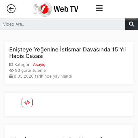
Anasayfa
Trendler
Enişteye Yeğenine İstismar Davasında 15 Yıl
Hapis Cezası
Canlı Yayın
Kategori:
Asayiş
93 görüntüleme
8.05.2026 tarihinde yayınlandı
Kategoriler
Sosyal Medya
Youtube
Facebook