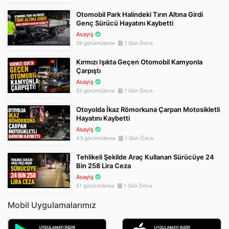
Otomobil Park Halindeki Tırın Altına Girdi
Genç Sürücü Hayatını Kaybetti
Asayiş
59 görüntüleme
1 Gün Önce
Kırmızı Işıkta Geçen Otomobil Kamyonla
Çarpıştı
Asayiş
52 görüntüleme
1 Gün Önce
Otoyolda İkaz Römorkuna Çarpan Motosikletli
Hayatını Kaybetti
Asayiş
43 görüntüleme
1 Gün Önce
Tehlikeli Şekilde Araç Kullanan Sürücüye 24
Bin 258 Lira Ceza
Asayiş
51 görüntüleme
1 Gün Önce
Mobil Uygulamalarımız