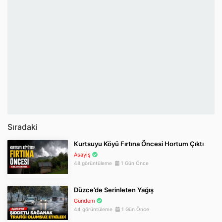
Sıradaki
Kurtsuyu Köyü Fırtına Öncesi Hortum Çıktı
Asayiş
48 görüntüleme
1 Gün Önce
Düzce’de Serinleten Yağış
Gündem
44 görüntüleme
1 Gün Önce