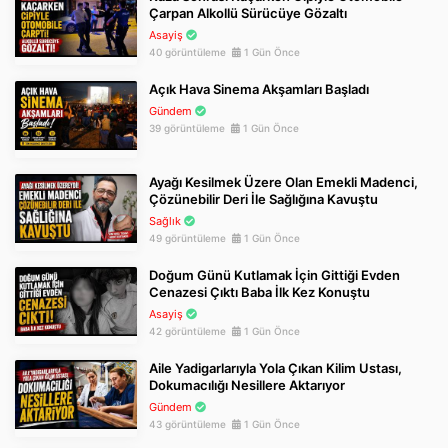
Çarpan Alkollü Sürücüye Gözaltı
Asayiş
40 görüntüleme
1 Gün Önce
Açık Hava Sinema Akşamları Başladı
Gündem
39 görüntüleme
1 Gün Önce
Ayağı Kesilmek Üzere Olan Emekli Madenci,
Çözünebilir Deri İle Sağlığına Kavuştu
Sağlık
49 görüntüleme
1 Gün Önce
Doğum Günü Kutlamak İçin Gittiği Evden
Cenazesi Çıktı Baba İlk Kez Konuştu
Asayiş
42 görüntüleme
1 Gün Önce
Aile Yadigarlarıyla Yola Çıkan Kilim Ustası,
Dokumacılığı Nesillere Aktarıyor
Gündem
43 görüntüleme
1 Gün Önce