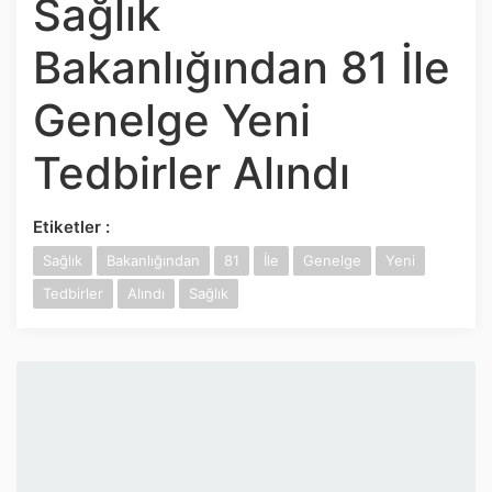
Sağlık
İnstagram
Bakanlığından 81 İle
Twitter
Genelge Yeni
Google Play
Tedbirler Alındı
App Store
Etiketler :
Sağlık
Bakanlığından
81
İle
Genelge
Yeni
Tedbirler
Alındı
Sağlık