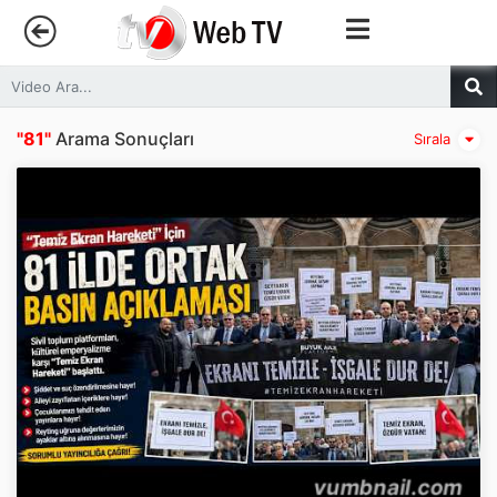
Anasayfa
"81"
Arama Sonuçları
Sırala
Trendler
Canlı Yayın
Kategoriler
Sosyal Medya
Youtube
Facebook