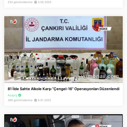
233 görüntülenme
3.05.2025
81 İlde Sahte Alkole Karşı “Çengel-16” Operasyonları Düzenlendi
Asayiş
286 görüntülenme
9.01.2025