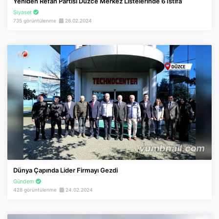
Yeniden Refah Partisi Düzce Merkez Listelerinde 6 İstifa
Siyaset
735 görüntülenme
26.02.2024
Dünya Çapında Lider Firmayı Gezdi
Gündem
428 görüntülenme
24.02.2024