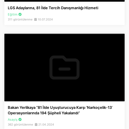
LGS Adaylarına, 81 İlde Tercih Danışmanlığı Hizmeti
Eğitim
311 görüntülenme
10.07.2024
Bakan Yerlikaya “81 İlde Uyuşturucuya Karşı ‘Narkoçelik-13’
Operasyonlarında 194 Şüpheli Yakalandı”
Asayiş
362 görüntülenme
21.04.2024