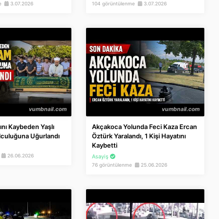
me
3.07.2026
104 görüntülenme
3.07.2026
nı Kaybeden Yaşlı
Akçakoca Yolunda Feci Kaza Ercan
culuğuna Uğurlandı
Öztürk Yaralandı, 1 Kişi Hayatını
Kaybetti
e
26.06.2026
Asayiş
76 görüntülenme
25.06.2026