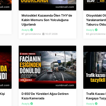
Motosiklet Kazasında Ölen THY'de
Otoyoldaki O
Kabin Memuru Son Yolculuğuna
Yaralananlarda
Uğurlandı
Taburcu Oldu
Asayiş
Asayiş
87 görüntülenme
10.07.2026
63 görüntülenm
Kişi
D 650'de Yürekleri Ağza Getiren
Trafik Kazası
Kaza Kamerada
Kavgaya Tazyi
Asayiş
Asayiş