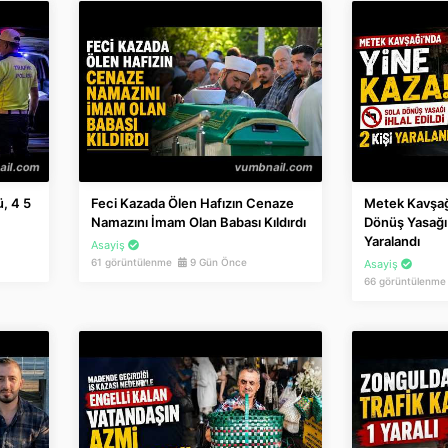
, 4 5
Feci Kazada Ölen Hafızın Cenaze
Metek Kavşağ
Namazını İmam Olan Babası Kıldırdı
Dönüş Yasağı İ
Yaralandı
Asayiş
61 görüntülenme
9 Gün Önce
Asayiş
66 görüntülenm