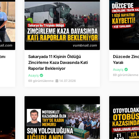
ını
Sakaryada 11 Kişinin Öldüğü
Düzcede Zinci
Zincirleme Kaza Davasında Kati
Yaralı
Raporlar Bekleniyor
Asayiş
69 görüntülenm
Asayiş
69 görüntülenme
14.07.2026