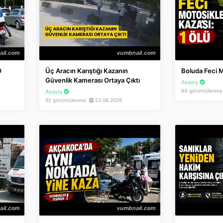
O
Üç Aracın Karıştığı Kazanın
Boluda Feci M
Güvenlik Kamerası Ortaya Çıktı
Asayiş
84 görüntülenm
Asayiş
92 görüntülenme
23.06.2026