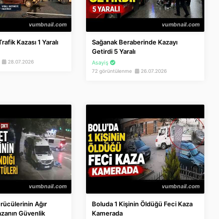
afik Kazası 1 Yaralı
Sağanak Beraberinde Kazayı
Getirdi 5 Yaralı
e
28.07.2026
Asayiş
72 görüntülenme
26.07.2026
rücülerinin Ağır
Boluda 1 Kişinin Öldüğü Feci Kaza
azanın Güvenlik
Kamerada