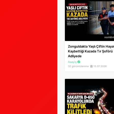
Zonguldakta Yaşlı Çiftin Hayat
Kaybettiği Kazada Tır Şoförü
Adliyede
Asayiş
32 görüntülenme
15.07.2026