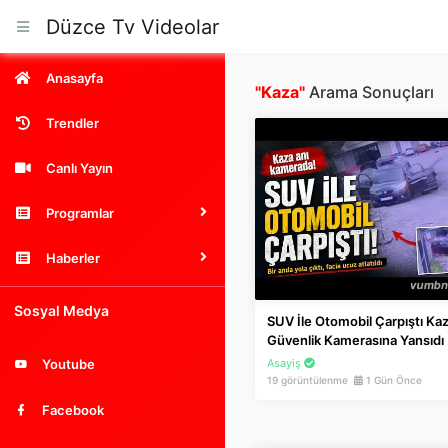
Düzce Tv Videolar
Anasayfa
"Kaza"
Arama Sonuçları
Trendler
Canlı Yayın
Programlar
Haberler
Sosyal Medya
SUV İle Otomobil Çarpıştı Kaz
Güvenlik Kamerasına Yansıdı
Asayiş
Youtube
19 görüntülenme
1 Gün Önce
Facebook