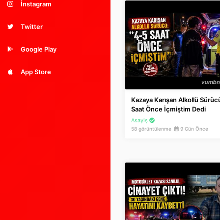
İnstagram
Twitter
Google Play
App Store
Kazaya Karışan Alkollü Sürücü
Saat Önce İçmiştim Dedi
Asayiş
58 görüntülenme
9 Gün Önce