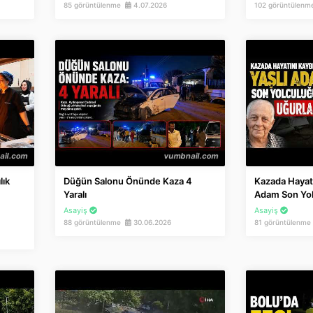
85 görüntülenme
4.07.2026
102 görüntülen
lık
Düğün Salonu Önünde Kaza 4
Kazada Hayatı
Yaralı
Adam Son Yol
Asayiş
Asayiş
88 görüntülenme
30.06.2026
81 görüntülenm