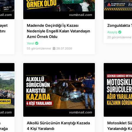
nayet
Madende Geçirdiği İş Kazası
Zonguldakta Tr
ını
Nedeniyle Engelli Kalan Vatandaşın
Asayiş
Azmi Örnek Oldu
20 görüntülenm
Yerel
55 görüntülenme
28.07.2026
n
Alkollü Sürücünün Karıştığı Kazada
Motosiklet Sü
rağa
4 Kişi Yaralandı
Yaralandığı K