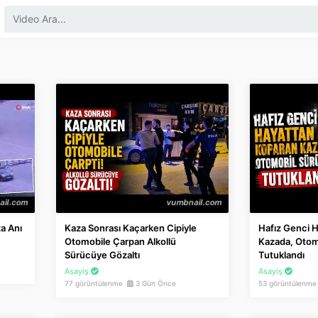
a Anı
Kaza Sonrası Kaçarken Cipiyle
Hafız Genci 
Otomobile Çarpan Alkollü
Kazada, Otom
Sürücüye Gözaltı
Tutuklandı
Asayiş
Asayiş
77 görüntülenme
3 Gün Önce
53 görüntülenm