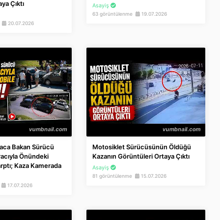
ya Çıktı
Asayiş
63 görüntülenme
19.07.2026
e
20.07.2026
raca Bakan Sürücü
Motosiklet Sürücüsünün Öldüğü
Aracıyla Önündeki
Kazanın Görüntüleri Ortaya Çıktı
rptı; Kaza Kamerada
Asayiş
81 görüntülenme
15.07.2026
e
17.07.2026