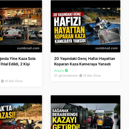
ında Yine Kaza Sola
20 Yaşındaki Genç Hafızı Hayattan
hlal Edildi, 2 Kişi
Koparan Kaza Kameraya Yansıdı
Asayiş
57 görüntülenme
10 Gün Önce
e
10 Gün Önce