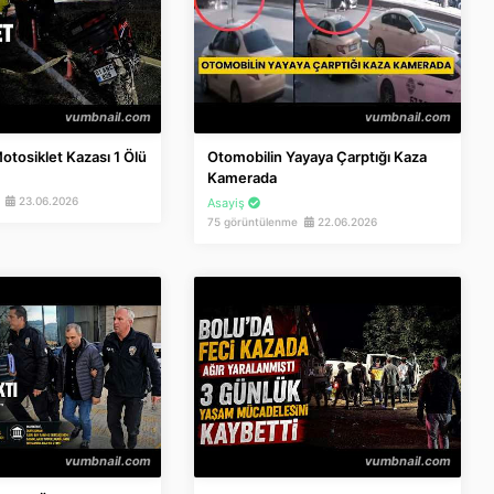
otosiklet Kazası 1 Ölü
Otomobilin Yayaya Çarptığı Kaza
Kamerada
e
23.06.2026
Asayiş
75 görüntülenme
22.06.2026