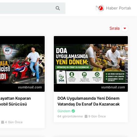
Haber Portalı
Sırala
Hayattan Koparan
DOA Uygulamasında Yeni Dönem
obil Sürücüsü
Vatandaş Da Esnaf Da Kazanacak
Gündem
64 görüntülenme
9 Gün Önce
e
4 Gün Önce