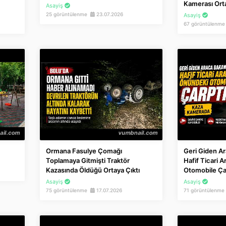
Kamerası Orta
Asayiş
25 görüntülenme
23.07.2026
Asayiş
67 görüntülenm
Ormana Fasulye Çomağı
Geri Giden A
Toplamaya Gitmişti Traktör
Hafif Ticari 
Kazasında Öldüğü Ortaya Çıktı
Otomobile Ça
Asayiş
Asayiş
75 görüntülenme
17.07.2026
71 görüntülenm