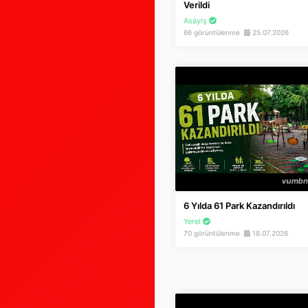
Verildi
Asayiş
66 görüntülenme
25.07.2026
6 Yılda 61 Park Kazandırıldı
Yerel
70 görüntülenme
18.07.2026