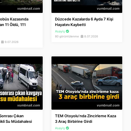
tobüs Kazasında
Düzcede Kazalarda 6 Ayda 7 Kişi
n 1'i Öldü, 11'i
Hayatını Kaybetti
Asayiş
80 görüntülenme
8.07.2026
e
9.07.2026
 Sonrası Çıkan
TEM Otoyolu'nda Zincirleme Kaza
kli Su Müdahalesi
3 Araç Birbirine Girdi
Asayiş