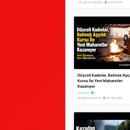
137 görüntülenme
4.07.2026
Düzceli Kadınlar, Belmek Aşçı
Kursu İle Yeni Maharetler
Kazanıyor
Gündem
88 görüntülenme
30.06.2026