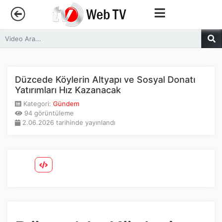
Anasayfa
Trendler
Düzcede Köylerin Altyapı ve Sosyal Donatı
Yatırımları Hız Kazanacak
Canlı Yayın
Kategori:
Gündem
94 görüntüleme
2.06.2026 tarihinde yayınlandı
Kategoriler
Sosyal Medya
Youtube
Facebook