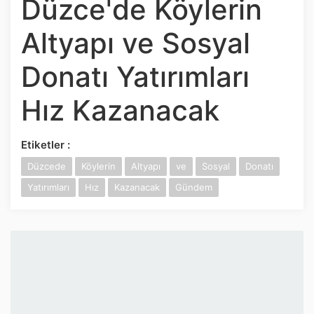
Düzce'de Köylerin
İnstagram
Altyapı ve Sosyal
Twitter
Donatı Yatırımları
Google Play
Hız Kazanacak
App Store
Etiketler :
Düzcede
Köylerin
Altyapı
ve
Sosyal
Donatı
Yatırımları
Hız
Kazanacak
Gündem