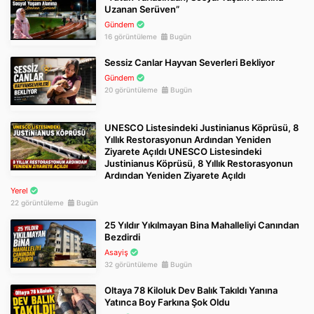
Uzanan Serüven”
Gündem
16 görüntüleme
Bugün
Sessiz Canlar Hayvan Severleri Bekliyor
Gündem
20 görüntüleme
Bugün
UNESCO Listesindeki Justinianus Köprüsü, 8
Yıllık Restorasyonun Ardından Yeniden
Ziyarete Açıldı UNESCO Listesindeki
Justinianus Köprüsü, 8 Yıllık Restorasyonun
Ardından Yeniden Ziyarete Açıldı
Yerel
22 görüntüleme
Bugün
25 Yıldır Yıkılmayan Bina Mahalleliyi Canından
Bezdirdi
Asayiş
32 görüntüleme
Bugün
Oltaya 78 Kiloluk Dev Balık Takıldı Yanına
Yatınca Boy Farkına Şok Oldu