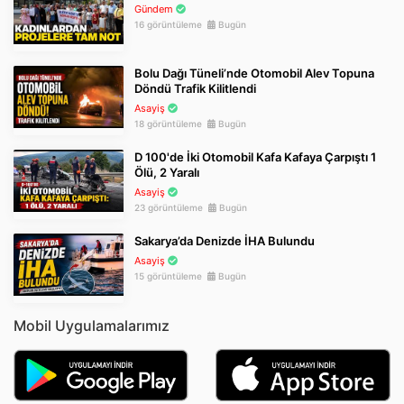
Gündem
16 görüntüleme
Bugün
Bolu Dağı Tüneli’nde Otomobil Alev Topuna
Döndü Trafik Kilitlendi
Asayiş
18 görüntüleme
Bugün
D 100'de İki Otomobil Kafa Kafaya Çarpıştı 1
Ölü, 2 Yaralı
Asayiş
23 görüntüleme
Bugün
Sakarya’da Denizde İHA Bulundu
Asayiş
15 görüntüleme
Bugün
Mobil Uygulamalarımız