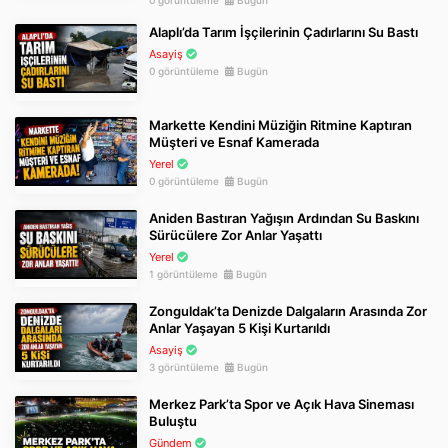
0 görüntüleme
Bugün
Alaplı’da Tarım İşçilerinin Çadırlarını Su Bastı
Asayiş
0 görüntüleme
Bugün
Markette Kendini Müziğin Ritmine Kaptıran
Müşteri ve Esnaf Kamerada
Yerel
0 görüntüleme
Bugün
Aniden Bastıran Yağışın Ardından Su Baskını
Sürücülere Zor Anlar Yaşattı
Yerel
1 görüntüleme
Bugün
Zonguldak’ta Denizde Dalgaların Arasında Zor
Anlar Yaşayan 5 Kişi Kurtarıldı
Asayiş
3 görüntüleme
Bugün
Merkez Park’ta Spor ve Açık Hava Sineması
Buluştu
Gündem