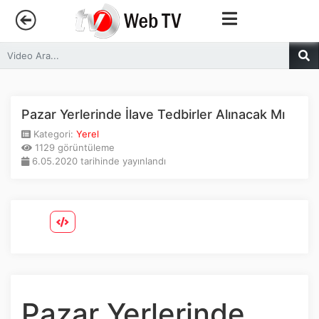
Anasayfa
Trendler
Pazar Yerlerinde İlave Tedbirler Alınacak Mı
Kategori:
Yerel
Canlı Yayın
1129 görüntüleme
6.05.2020 tarihinde yayınlandı
Kategoriler
Sosyal Medya
Youtube
Facebook
Pazar Yerlerinde