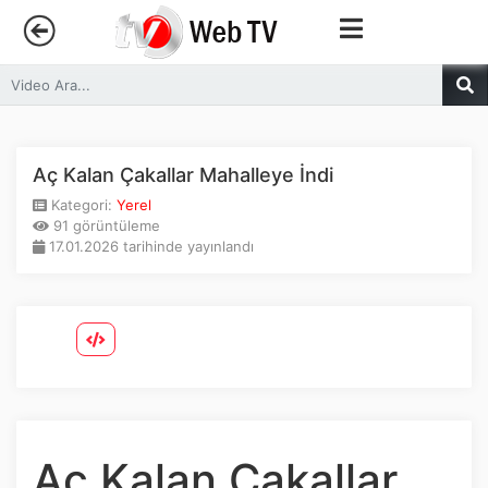
Anasayfa
Trendler
Aç Kalan Çakallar Mahalleye İndi
Kategori:
Yerel
Canlı Yayın
91 görüntüleme
17.01.2026 tarihinde yayınlandı
Kategoriler
Sosyal Medya
Youtube
Facebook
Aç Kalan Çakallar