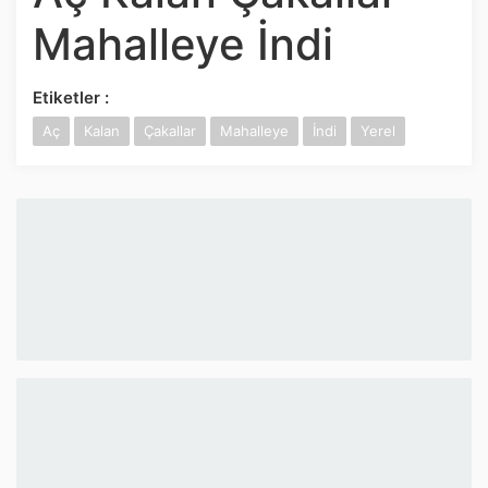
İnstagram
Mahalleye İndi
Twitter
Etiketler :
Aç
Kalan
Çakallar
Mahalleye
İndi
Yerel
Google Play
App Store