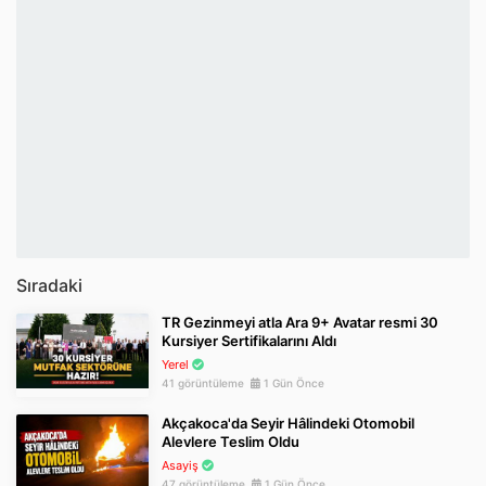
Sıradaki
TR Gezinmeyi atla Ara 9+ Avatar resmi 30
Kursiyer Sertifikalarını Aldı
Yerel
41 görüntüleme
1 Gün Önce
Akçakoca'da Seyir Hâlindeki Otomobil
Alevlere Teslim Oldu
Asayiş
47 görüntüleme
1 Gün Önce