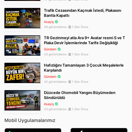
Trafik Cezasından Kaçmak İstedi, Plakasını
Bantla Kapattı
Asayiş
49 görüntüleme
1 Gün Önce
TR Gezinmeyi atla Ara 9+ Avatar resmi S ve T
Plaka Devir İşlemlerinde Tarife Değişikliği
Gündem
43 görüntüleme
1 Gün Önce
Hafızlığını Tamamlayan 3 Çocuk Meşalelerle
Karşılandı
Gündem
42 görüntüleme
1 Gün Önce
Düzcede Otomobil Yangını Büyümeden
Söndürüldü
Asayiş
43 görüntüleme
1 Gün Önce
Mobil Uygulamalarımız