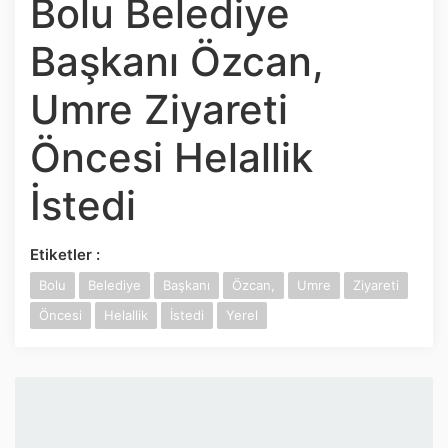
Bolu Belediye
İnstagram
Başkanı Özcan,
Twitter
Umre Ziyareti
Google Play
Öncesi Helallik
App Store
İstedi
Etiketler :
Bolu
Belediye
Başkanı
Özcan,
Umre
Ziyareti
Öncesi
Helallik
İstedi
Yerel