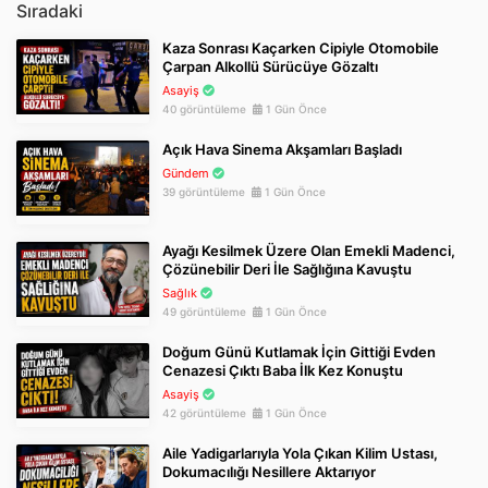
Sıradaki
Kaza Sonrası Kaçarken Cipiyle Otomobile
Çarpan Alkollü Sürücüye Gözaltı
Asayiş
40 görüntüleme
1 Gün Önce
Açık Hava Sinema Akşamları Başladı
Gündem
39 görüntüleme
1 Gün Önce
Ayağı Kesilmek Üzere Olan Emekli Madenci,
Çözünebilir Deri İle Sağlığına Kavuştu
Sağlık
49 görüntüleme
1 Gün Önce
Doğum Günü Kutlamak İçin Gittiği Evden
Cenazesi Çıktı Baba İlk Kez Konuştu
Asayiş
42 görüntüleme
1 Gün Önce
Aile Yadigarlarıyla Yola Çıkan Kilim Ustası,
Dokumacılığı Nesillere Aktarıyor