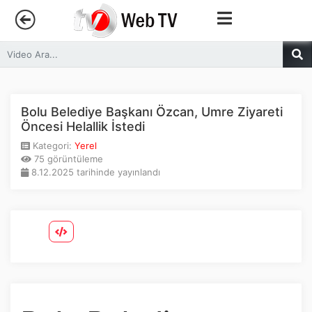
Anasayfa
Trendler
Bolu Belediye Başkanı Özcan, Umre Ziyareti
Öncesi Helallik İstedi
Canlı Yayın
Kategori:
Yerel
75 görüntüleme
8.12.2025 tarihinde yayınlandı
Kategoriler
Sosyal Medya
Youtube
Facebook