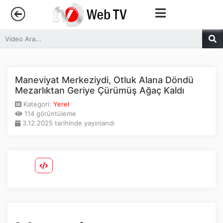
Anasayfa
Trendler
Maneviyat Merkeziydi, Otluk Alana Döndü
Mezarlıktan Geriye Çürümüş Ağaç Kaldı
Canlı Yayın
Kategori:
Yerel
114 görüntüleme
3.12.2025 tarihinde yayınlandı
Kategoriler
Sosyal Medya
Youtube
Facebook