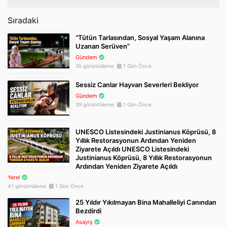
Sıradaki
“Tütün Tarlasından, Sosyal Yaşam Alanına
Uzanan Serüven”
Gündem
35 görüntüleme
1 Gün Önce
Sessiz Canlar Hayvan Severleri Bekliyor
Gündem
39 görüntüleme
1 Gün Önce
UNESCO Listesindeki Justinianus Köprüsü, 8
Yıllık Restorasyonun Ardından Yeniden
Ziyarete Açıldı UNESCO Listesindeki
Justinianus Köprüsü, 8 Yıllık Restorasyonun
Ardından Yeniden Ziyarete Açıldı
Yerel
41 görüntüleme
1 Gün Önce
25 Yıldır Yıkılmayan Bina Mahalleliyi Canından
Bezdirdi
Asayiş