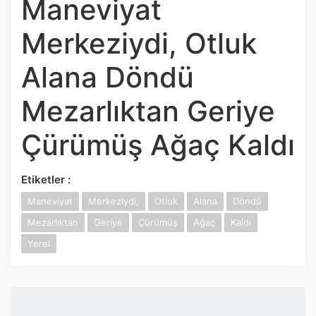
Maneviyat
İnstagram
Merkeziydi, Otluk
Twitter
Alana Döndü
Google Play
Mezarlıktan Geriye
App Store
Çürümüş Ağaç Kaldı
Etiketler :
Maneviyat
Merkeziydi,
Otluk
Alana
Döndü
Mezarlıktan
Geriye
Çürümüş
Ağaç
Kaldı
Yerel