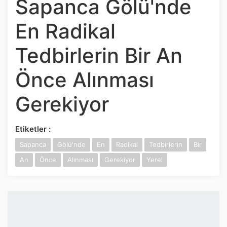
Sapanca Gölü'nde
İnstagram
En Radikal
Twitter
Tedbirlerin Bir An
Google Play
Önce Alınması
App Store
Gerekiyor
Etiketler :
Sapanca
Gölü'nde
En
Radikal
Tedbirlerin
Bir
An
Önce
Alınması
Gerekiyor
Yerel