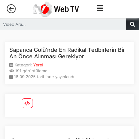
Anasayfa
Trendler
Sapanca Gölü'nde En Radikal Tedbirlerin Bir
An Önce Alınması Gerekiyor
Canlı Yayın
Kategori:
Yerel
191 görüntüleme
16.09.2025 tarihinde yayınlandı
Kategoriler
Sosyal Medya
Youtube
Facebook