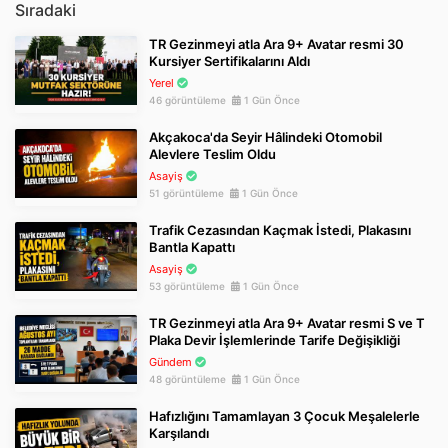
Sıradaki
TR Gezinmeyi atla Ara 9+ Avatar resmi 30
Kursiyer Sertifikalarını Aldı
Yerel
46 görüntüleme
1 Gün Önce
Akçakoca'da Seyir Hâlindeki Otomobil
Alevlere Teslim Oldu
Asayiş
51 görüntüleme
1 Gün Önce
Trafik Cezasından Kaçmak İstedi, Plakasını
Bantla Kapattı
Asayiş
53 görüntüleme
1 Gün Önce
TR Gezinmeyi atla Ara 9+ Avatar resmi S ve T
Plaka Devir İşlemlerinde Tarife Değişikliği
Gündem
48 görüntüleme
1 Gün Önce
Hafızlığını Tamamlayan 3 Çocuk Meşalelerle
Karşılandı