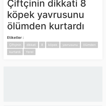
Çiftçinin dikkati 8
İnstagram
köpek yavrusunu
Twitter
ölümden kurtardı
Google Play
Etiketler :
App Store
Çiftçinin
dikkati
8
köpek
yavrusunu
ölümden
kurtardı
Yerel