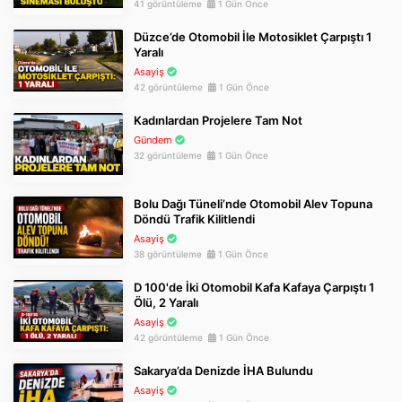
41 görüntüleme
1 Gün Önce
Düzce’de Otomobil İle Motosiklet Çarpıştı 1
Yaralı
Asayiş
42 görüntüleme
1 Gün Önce
Kadınlardan Projelere Tam Not
Gündem
32 görüntüleme
1 Gün Önce
Bolu Dağı Tüneli’nde Otomobil Alev Topuna
Döndü Trafik Kilitlendi
Asayiş
38 görüntüleme
1 Gün Önce
D 100'de İki Otomobil Kafa Kafaya Çarpıştı 1
Ölü, 2 Yaralı
Asayiş
42 görüntüleme
1 Gün Önce
Sakarya’da Denizde İHA Bulundu
Asayiş