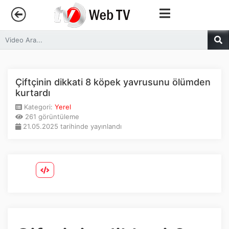
Anasayfa
Trendler
Çiftçinin dikkati 8 köpek yavrusunu ölümden
kurtardı
Canlı Yayın
Kategori:
Yerel
261 görüntüleme
21.05.2025 tarihinde yayınlandı
Kategoriler
Sosyal Medya
Youtube
Facebook