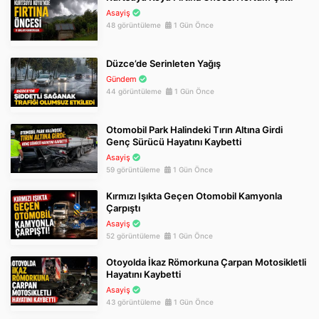
Asayiş
48 görüntüleme
1 Gün Önce
Düzce’de Serinleten Yağış
Gündem
44 görüntüleme
1 Gün Önce
Otomobil Park Halindeki Tırın Altına Girdi
Genç Sürücü Hayatını Kaybetti
Asayiş
59 görüntüleme
1 Gün Önce
Kırmızı Işıkta Geçen Otomobil Kamyonla
Çarpıştı
Asayiş
52 görüntüleme
1 Gün Önce
Otoyolda İkaz Römorkuna Çarpan Motosikletli
Hayatını Kaybetti
Asayiş
43 görüntüleme
1 Gün Önce