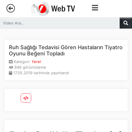
Anasayfa
Trendler
Ruh Sağlığı Tedavisi Gören Hastaların Tiyatro
Oyunu Beğeni Topladı
Canlı Yayın
Kategori:
Yerel
846 görüntüleme
17.05.2019 tarihinde yayınlandı
Kategoriler
Sosyal Medya
Youtube
Facebook