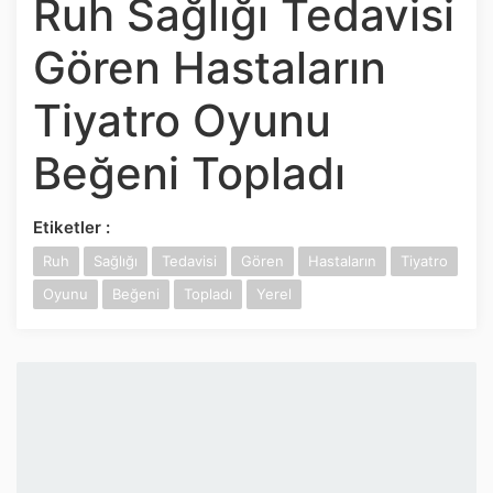
Ruh Sağlığı Tedavisi
İnstagram
Gören Hastaların
Twitter
Tiyatro Oyunu
Google Play
Beğeni Topladı
App Store
Etiketler :
Ruh
Sağlığı
Tedavisi
Gören
Hastaların
Tiyatro
Oyunu
Beğeni
Topladı
Yerel