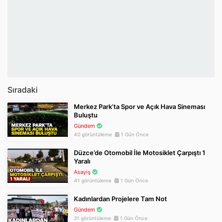
Sıradaki
Merkez Park’ta Spor ve Açık Hava Sineması
Buluştu
Gündem
40 görüntüleme
1 Gün Önce
Düzce’de Otomobil İle Motosiklet Çarpıştı 1
Yaralı
Asayiş
41 görüntüleme
1 Gün Önce
Kadınlardan Projelere Tam Not
Gündem
31 görüntüleme
1 Gün Önce