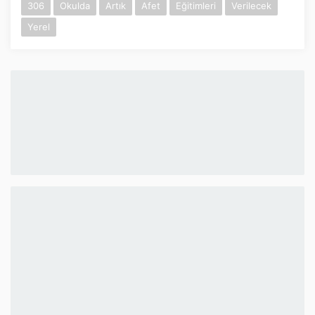
306
Okulda
Artık
Afet
Eğitimleri
Verilecek
İnstagram
Yerel
Twitter
Google Play
App Store