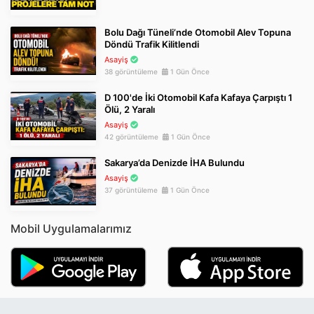
Bolu Dağı Tüneli’nde Otomobil Alev Topuna
Döndü Trafik Kilitlendi
Asayiş
38 görüntüleme
1 Gün Önce
D 100'de İki Otomobil Kafa Kafaya Çarpıştı 1
Ölü, 2 Yaralı
Asayiş
42 görüntüleme
1 Gün Önce
Sakarya’da Denizde İHA Bulundu
Asayiş
37 görüntüleme
1 Gün Önce
Mobil Uygulamalarımız