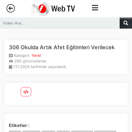
Anasayfa
Trendler
306 Okulda Artık Afet Eğitimleri Verilecek
Kategori:
Yerel
Canlı Yayın
260 görüntüleme
7.11.2024 tarihinde yayınlandı
Kategoriler
Sosyal Medya
Youtube
Facebook
Etiketler :