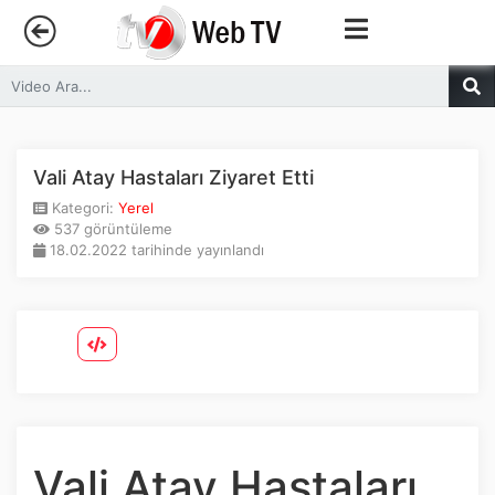
Anasayfa
Trendler
Vali Atay Hastaları Ziyaret Etti
Kategori:
Yerel
Canlı Yayın
537 görüntüleme
18.02.2022 tarihinde yayınlandı
Kategoriler
Sosyal Medya
Youtube
Facebook
Vali Atay Hastaları