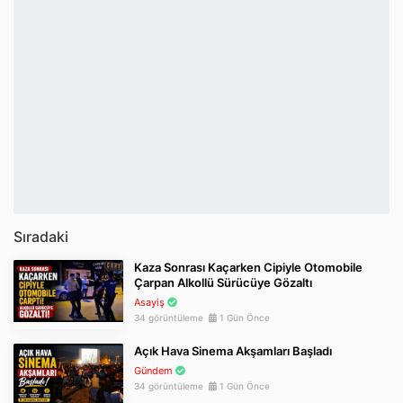
Sıradaki
Kaza Sonrası Kaçarken Cipiyle Otomobile
Çarpan Alkollü Sürücüye Gözaltı
Asayiş
34 görüntüleme
1 Gün Önce
Açık Hava Sinema Akşamları Başladı
Gündem
34 görüntüleme
1 Gün Önce