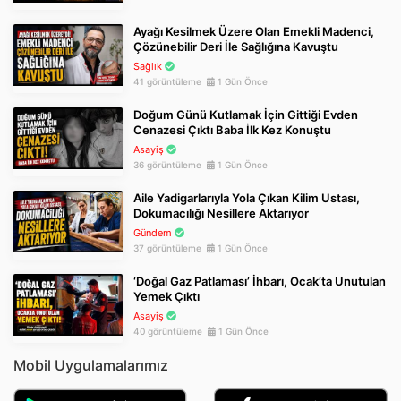
Ayağı Kesilmek Üzere Olan Emekli Madenci,
Çözünebilir Deri İle Sağlığına Kavuştu
Sağlık
41 görüntüleme
1 Gün Önce
Doğum Günü Kutlamak İçin Gittiği Evden
Cenazesi Çıktı Baba İlk Kez Konuştu
Asayiş
36 görüntüleme
1 Gün Önce
Aile Yadigarlarıyla Yola Çıkan Kilim Ustası,
Dokumacılığı Nesillere Aktarıyor
Gündem
37 görüntüleme
1 Gün Önce
‘Doğal Gaz Patlaması’ İhbarı, Ocak’ta Unutulan
Yemek Çıktı
Asayiş
40 görüntüleme
1 Gün Önce
Mobil Uygulamalarımız