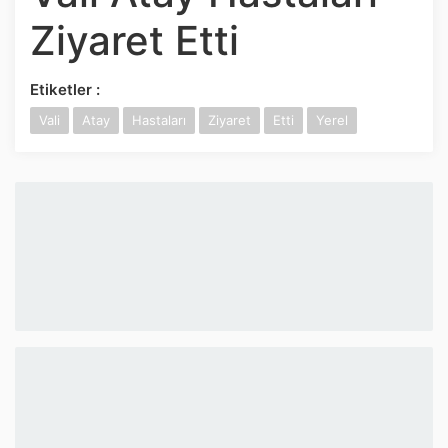
İnstagram
Ziyaret Etti
Twitter
Etiketler :
Vali
Atay
Hastaları
Ziyaret
Etti
Yerel
Google Play
App Store