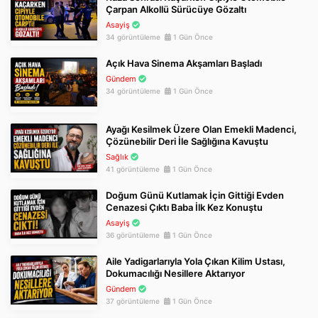
Çarpan Alkollü Sürücüye Gözaltı
Asayiş
34 görüntüleme
1 Gün Önce
Açık Hava Sinema Akşamları Başladı
Gündem
34 görüntüleme
1 Gün Önce
Ayağı Kesilmek Üzere Olan Emekli Madenci,
Çözünebilir Deri İle Sağlığına Kavuştu
Sağlık
41 görüntüleme
1 Gün Önce
Doğum Günü Kutlamak İçin Gittiği Evden
Cenazesi Çıktı Baba İlk Kez Konuştu
Asayiş
36 görüntüleme
1 Gün Önce
Aile Yadigarlarıyla Yola Çıkan Kilim Ustası,
Dokumacılığı Nesillere Aktarıyor
Gündem
37 görüntüleme
1 Gün Önce