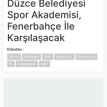
Düzce Belediyesi
İnstagram
Spor Akademisi,
Twitter
Fenerbahçe İle
Google Play
Karşılaşacak
App Store
Etiketler :
Düzce
Belediyesi
Spor
Akademisi,
Fenerbahçe
İle
Karşılaşacak
Spor