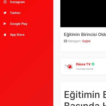
İnstagram
Twitter
Google Play
Eğitimin Birincisi Ol
App Store
Kategori:
Sağlık
Düzce TV
YouTube Kanalı
Eğitimin 
Başında 