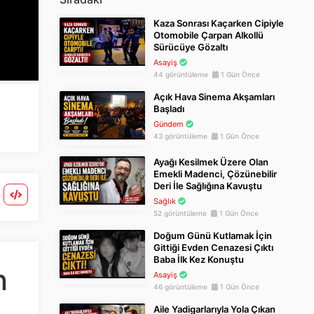
Kaza Sonrası Kaçarken Cipiyle
Otomobile Çarpan Alkollü
Sürücüye Gözaltı
Asayiş
44 görüntüleme
1 Gün Önce
Açık Hava Sinema Akşamları
Başladı
Gündem
43 görüntüleme
1 Gün Önce
Ayağı Kesilmek Üzere Olan
Emekli Madenci, Çözünebilir
Deri İle Sağlığına Kavuştu
Sağlık
52 görüntüleme
1 Gün Önce
Doğum Günü Kutlamak İçin
Gittiği Evden Cenazesi Çıktı
Baba İlk Kez Konuştu
n
Asayiş
46 görüntüleme
1 Gün Önce
Aile Yadigarlarıyla Yola Çıkan