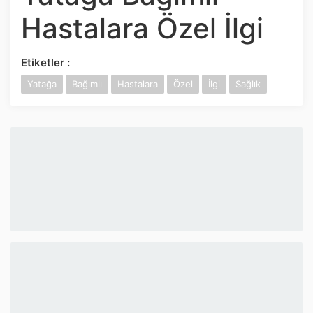
İnstagram
Hastalara Özel İlgi
Twitter
Etiketler :
Yatağa
Bağımlı
Hastalara
Özel
İlgi
Sağlık
Google Play
App Store