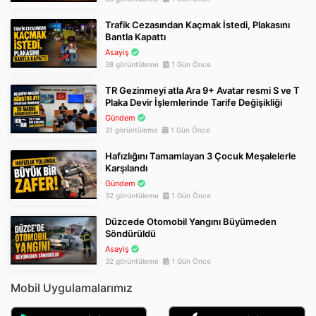
Trafik Cezasından Kaçmak İstedi, Plakasını
Bantla Kapattı
Asayiş
38 görüntüleme
1 Gün Önce
TR Gezinmeyi atla Ara 9+ Avatar resmi S ve T
Plaka Devir İşlemlerinde Tarife Değişikliği
Gündem
31 görüntüleme
1 Gün Önce
Hafızlığını Tamamlayan 3 Çocuk Meşalelerle
Karşılandı
Gündem
32 görüntüleme
1 Gün Önce
Düzcede Otomobil Yangını Büyümeden
Söndürüldü
Asayiş
32 görüntüleme
1 Gün Önce
Mobil Uygulamalarımız