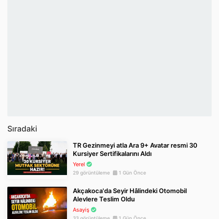
Sıradaki
TR Gezinmeyi atla Ara 9+ Avatar resmi 30
Kursiyer Sertifikalarını Aldı
Yerel
29 görüntüleme
1 Gün Önce
Akçakoca'da Seyir Hâlindeki Otomobil
Alevlere Teslim Oldu
Asayiş
33 görüntüleme
1 Gün Önce