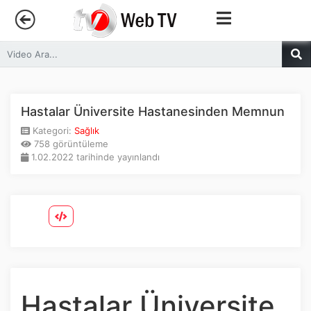
Anasayfa
Trendler
Hastalar Üniversite Hastanesinden Memnun
Kategori:
Sağlık
Canlı Yayın
758 görüntüleme
1.02.2022 tarihinde yayınlandı
Kategoriler
Sosyal Medya
Youtube
Facebook
Hastalar Üniversite