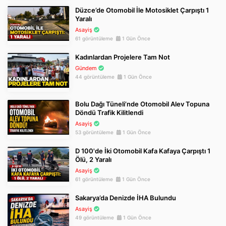
Düzce’de Otomobil İle Motosiklet Çarpıştı 1
Yaralı
Asayiş
61 görüntüleme
1 Gün Önce
Kadınlardan Projelere Tam Not
Gündem
44 görüntüleme
1 Gün Önce
Bolu Dağı Tüneli’nde Otomobil Alev Topuna
Döndü Trafik Kilitlendi
Asayiş
53 görüntüleme
1 Gün Önce
D 100'de İki Otomobil Kafa Kafaya Çarpıştı 1
Ölü, 2 Yaralı
Asayiş
61 görüntüleme
1 Gün Önce
Sakarya’da Denizde İHA Bulundu
Asayiş
49 görüntüleme
1 Gün Önce