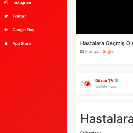
İnstagram
Twitter
Google Play
Hastalara Geçmiş O
App Store
Kategori:
Sağlık
Düzce TV
YouTube Kanalı
Hastalar