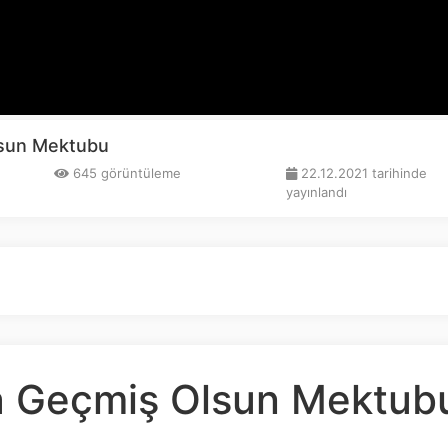
lsun Mektubu
645 görüntüleme
22.12.2021 tarihinde
yayınlandı
a Geçmiş Olsun Mektub