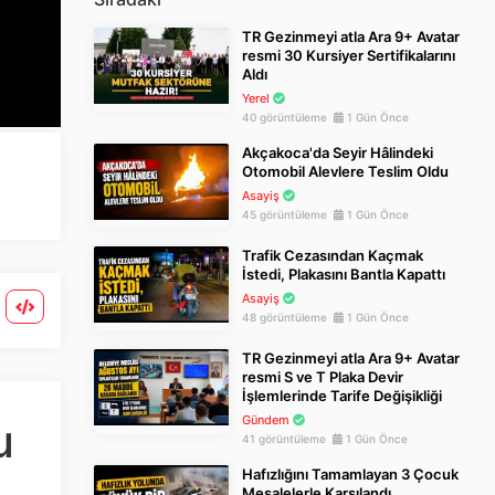
TR Gezinmeyi atla Ara 9+ Avatar
resmi 30 Kursiyer Sertifikalarını
Aldı
Yerel
40 görüntüleme
1 Gün Önce
Akçakoca'da Seyir Hâlindeki
Otomobil Alevlere Teslim Oldu
Asayiş
45 görüntüleme
1 Gün Önce
Trafik Cezasından Kaçmak
İstedi, Plakasını Bantla Kapattı
Asayiş
48 görüntüleme
1 Gün Önce
TR Gezinmeyi atla Ara 9+ Avatar
resmi S ve T Plaka Devir
İşlemlerinde Tarife Değişikliği
Gündem
u
41 görüntüleme
1 Gün Önce
Hafızlığını Tamamlayan 3 Çocuk
Meşalelerle Karşılandı