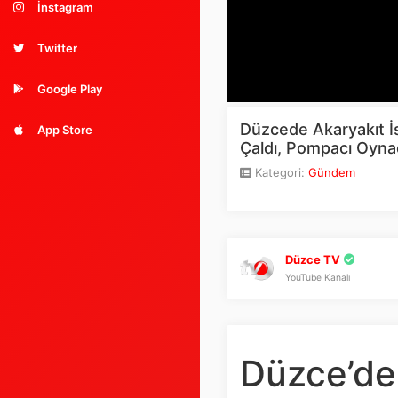
İnstagram
Twitter
Google Play
Düzcede Akaryakıt İ
App Store
Çaldı, Pompacı Oyna
Kategori:
Gündem
Düzce TV
YouTube Kanalı
Düzce’de