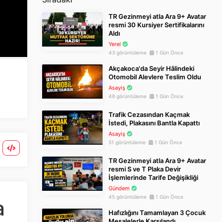
TR Gezinmeyi atla Ara 9+ Avatar
resmi 30 Kursiyer Sertifikalarını
Aldı
Yerel
43 görüntüleme
1 Gün Önce
Akçakoca'da Seyir Hâlindeki
Otomobil Alevlere Teslim Oldu
Asayiş
48 görüntüleme
1 Gün Önce
Trafik Cezasından Kaçmak
İstedi, Plakasını Bantla Kapattı
Asayiş
51 görüntüleme
1 Gün Önce
TR Gezinmeyi atla Ara 9+ Avatar
resmi S ve T Plaka Devir
İşlemlerinde Tarife Değişikliği
Gündem
45 görüntüleme
1 Gün Önce
a
Hafızlığını Tamamlayan 3 Çocuk
Meşalelerle Karşılandı