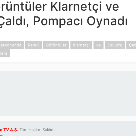
rüntüler Klarnetçi ve
Çaldı, Pompacı Oynadı
stasyonunda
Renkli
Görüntüler
Klarnetçi
ve
Davulcu
Çald
dem
o TV A.Ş.
Tüm Hakları Saklıdır.
ve