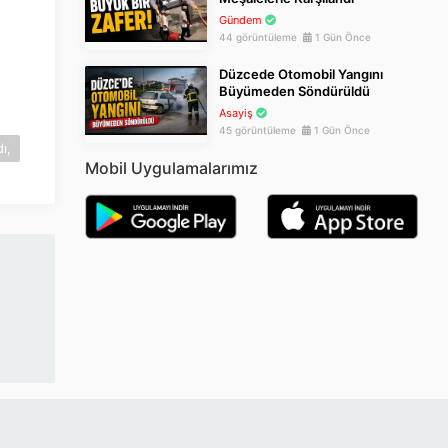
Gündem
44 görüntüleme
1 Gün Önce
Düzcede Otomobil Yangını
Büyümeden Söndürüldü
Asayiş
45 görüntüleme
1 Gün Önce
ı,
Mobil Uygulamalarımız