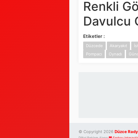
Renkli Gö
Davulcu 
Etiketler :
Düzcede
Akaryakıt
İ
Pompacı
Oynadı
Gün
© Copyright 2026
Düzce Rady
Dijital Reklam Ajansı
Serbay Interacti