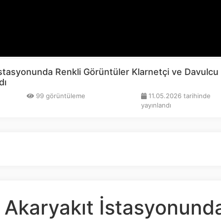
stasyonunda Renkli Görüntüler Klarnetçi ve Davulcu
dı
99 görüntüleme
11.05.2026 tarihinde
yayınlandı
 Akaryakıt İstasyonund