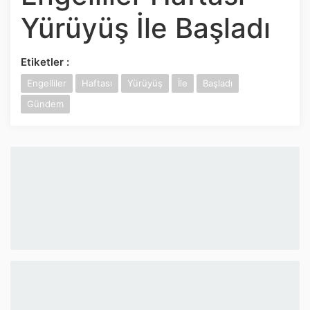
İnstagram
Yürüyüş İle Başladı
Twitter
Etiketler :
Engelliler
Haftası
Yürüyüş
İle
Başladı
Google Play
Gündem
App Store