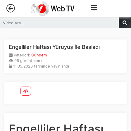
Anasayfa
Trendler
Engelliler Haftası Yürüyüş İle Başladı
Kategori:
Gündem
Canlı Yayın
96 görüntüleme
11.05.2026 tarihinde yayınlandı
Kategoriler
Sosyal Medya
Youtube
Facebook
Engelliler Haftası