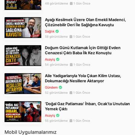
48 görüntüleme
1 Gün Önce
Ayağı Kesilmek Üzere Olan Emekli Madenci,
Çözünebilir Deri İle Sağlığına Kavuştu
Sağlık
58 görüntüleme
1 Gün Önce
Doğum Günü Kutlamak İçin Gittiği Evden
Cenazesi Çıktı Baba İlk Kez Konuştu
Asayiş
54 görüntüleme
1 Gün Önce
Aile Yadigarlarıyla Yola Çıkan Kilim Ustası,
Dokumacılığı Nesillere Aktarıyor
Gündem
52 görüntüleme
1 Gün Önce
‘Doğal Gaz Patlaması’ İhbarı, Ocak’ta Unutulan
Yemek Çıktı
Asayiş
55 görüntüleme
1 Gün Önce
Mobil Uygulamalarımız