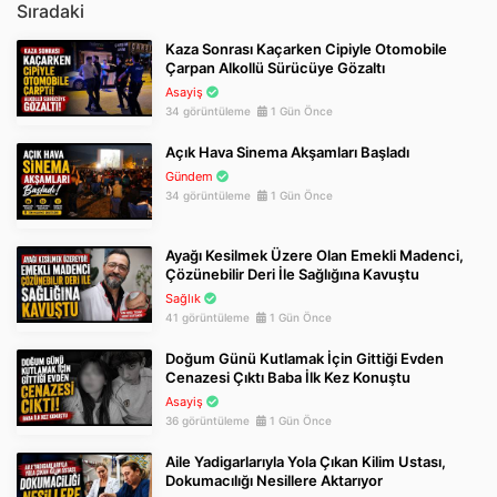
Sıradaki
Kaza Sonrası Kaçarken Cipiyle Otomobile
Çarpan Alkollü Sürücüye Gözaltı
Asayiş
34 görüntüleme
1 Gün Önce
Açık Hava Sinema Akşamları Başladı
Gündem
34 görüntüleme
1 Gün Önce
Ayağı Kesilmek Üzere Olan Emekli Madenci,
Çözünebilir Deri İle Sağlığına Kavuştu
Sağlık
41 görüntüleme
1 Gün Önce
Doğum Günü Kutlamak İçin Gittiği Evden
Cenazesi Çıktı Baba İlk Kez Konuştu
Asayiş
36 görüntüleme
1 Gün Önce
Aile Yadigarlarıyla Yola Çıkan Kilim Ustası,
Dokumacılığı Nesillere Aktarıyor