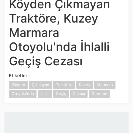
Köyden Çıkmayan
İnstagram
Traktöre, Kuzey
Twitter
Marmara
Google Play
Otoyolu'nda İhlalli
App Store
Geçiş Cezası
Etiketler :
Köyden
Çıkmayan
Traktöre,
Kuzey
Marmara
Otoyolu'nda
İhlalli
Geçiş
Cezası
Gündem