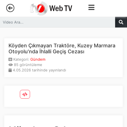
Anasayfa
Trendler
Köyden Çıkmayan Traktöre, Kuzey Marmara
Otoyolu'nda İhlalli Geçiş Cezası
Canlı Yayın
Kategori:
Gündem
85 görüntüleme
4.05.2026 tarihinde yayınlandı
Kategoriler
Sosyal Medya
Youtube
Facebook