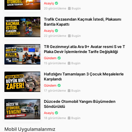
Asayiş
20 görüntüleme
Bugün
Trafik Cezasından Kaçmak İstedi, Plakasını
Bantla Kapattı
Asayiş
22 görüntüleme
Bugün
TR Gezinmeyi atla Ara 9+ Avatar resmi S ve T
Plaka Devir İşlemlerinde Tarife Değişikliği
Gündem
15 görüntüleme
Bugün
Hafızlığını Tamamlayan 3 Çocuk Meşalelerle
Karşılandı
Gündem
17 görüntüleme
Bugün
Düzcede Otomobil Yangını Büyümeden
Söndürüldü
Asayiş
18 görüntüleme
Bugün
Mobil Uygulamalarımız