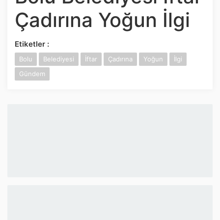
İnstagram
Çadırına Yoğun İlgi
Twitter
Etiketler :
Bolu
Belediyesi
İftar
Çadırına
Yoğun
İlgi
Google Play
Gündem
App Store