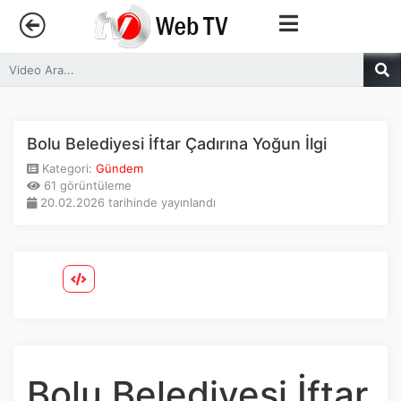
Anasayfa
Trendler
Bolu Belediyesi İftar Çadırına Yoğun İlgi
Kategori:
Gündem
Canlı Yayın
61 görüntüleme
20.02.2026 tarihinde yayınlandı
Kategoriler
Sosyal Medya
Youtube
Facebook
Bolu Belediyesi İftar