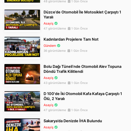
48 görüntüleme
1 Gün Önce
Düzce’de Otomobil İle Motosiklet Çarpıştı 1
Yaralı
Asayiş
47 görüntüleme
1 Gün Önce
Kadınlardan Projelere Tam Not
Gündem
36 görüntüleme
1 Gün Önce
Bolu Dağı Tüneli’nde Otomobil Alev Topuna
Döndü Trafik Kilitlendi
Asayiş
43 görüntüleme
1 Gün Önce
D 100'de İki Otomobil Kafa Kafaya Çarpıştı 1
Ölü, 2 Yaralı
Asayiş
47 görüntüleme
1 Gün Önce
Sakarya’da Denizde İHA Bulundu
Asayiş