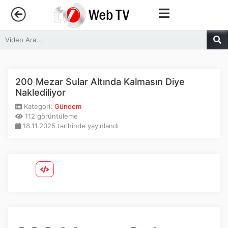
Anasayfa
Trendler
200 Mezar Sular Altında Kalmasın Diye
Naklediliyor
Canlı Yayın
Kategori:
Gündem
112 görüntüleme
18.11.2025 tarihinde yayınlandı
Kategoriler
Sosyal Medya
Youtube
Facebook