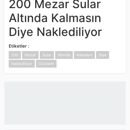
200 Mezar Sular
İnstagram
Altında Kalmasın
Twitter
Diye Naklediliyor
Google Play
Etiketler :
App Store
200
Mezar
Sular
Altında
Kalmasın
Diye
Naklediliyor
Gündem