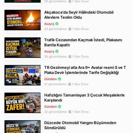
29 görüntüleme
1 Gün Önce
Akçakoca'da Seyir Hâlindeki Otomobil
Alevlere Teslim Oldu
Asayiş
33 görüntüleme
1 Gün Önce
Trafik Cezasından Kaçmak İstedi, Plakasını
Bantla Kapattı
Asayiş
38 görüntüleme
1 Gün Önce
TR Gezinmeyi atla Ara 9+ Avatar resmi S ve T
Plaka Devir İşlemlerinde Tarife Değişikliği
Gündem
31 görüntüleme
1 Gün Önce
Hafızlığını Tamamlayan 3 Çocuk Meşalelerle
Karşılandı
Gündem
32 görüntüleme
1 Gün Önce
Düzcede Otomobil Yangını Büyümeden
Söndürüldü