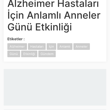
Alzheimer Hastaları
İnstagram
İçin Anlamlı Anneler
Twitter
Günü Etkinliği
Google Play
Etiketler :
App Store
Alzheimer
Hastaları
İçin
Anlamlı
Anneler
Günü
Etkinliği
Gündem