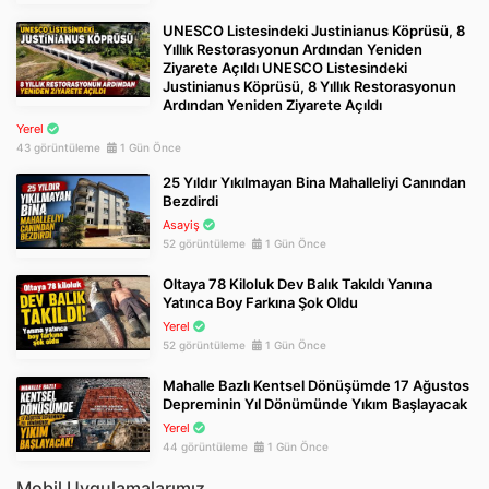
UNESCO Listesindeki Justinianus Köprüsü, 8
Yıllık Restorasyonun Ardından Yeniden
Ziyarete Açıldı UNESCO Listesindeki
Justinianus Köprüsü, 8 Yıllık Restorasyonun
Ardından Yeniden Ziyarete Açıldı
Yerel
43 görüntüleme
1 Gün Önce
25 Yıldır Yıkılmayan Bina Mahalleliyi Canından
Bezdirdi
Asayiş
52 görüntüleme
1 Gün Önce
Oltaya 78 Kiloluk Dev Balık Takıldı Yanına
Yatınca Boy Farkına Şok Oldu
Yerel
52 görüntüleme
1 Gün Önce
Mahalle Bazlı Kentsel Dönüşümde 17 Ağustos
Depreminin Yıl Dönümünde Yıkım Başlayacak
Yerel
44 görüntüleme
1 Gün Önce
Mobil Uygulamalarımız