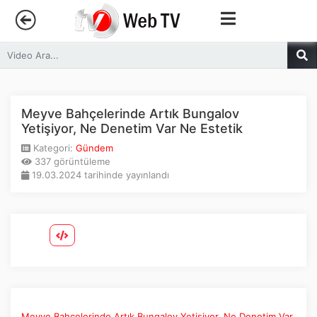
Anasayfa
Trendler
Meyve Bahçelerinde Artık Bungalov
Yetişiyor, Ne Denetim Var Ne Estetik
Canlı Yayın
Kategori:
Gündem
337 görüntüleme
19.03.2024 tarihinde yayınlandı
Kategoriler
Sosyal Medya
Youtube
Facebook
Meyve Bahçelerinde Artık Bungalov Yetişiyor, Ne Denetim Var