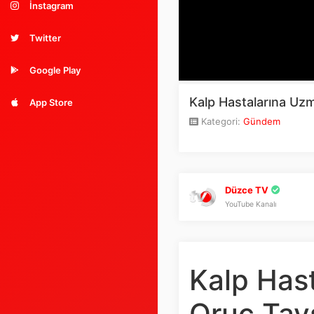
İnstagram
Twitter
Google Play
Kalp Hastalarına Uz
App Store
Kategori:
Gündem
Düzce TV
YouTube Kanalı
Kalp Has
Oruç Tav