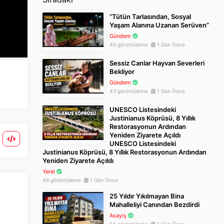
“Tütün Tarlasından, Sosyal
Yaşam Alanına Uzanan Serüven”
Gündem
40 görüntüleme
1 Gün Önce
Sessiz Canlar Hayvan Severleri
Bekliyor
Gündem
43 görüntüleme
1 Gün Önce
UNESCO Listesindeki
Justinianus Köprüsü, 8 Yıllık
Restorasyonun Ardından
Yeniden Ziyarete Açıldı
UNESCO Listesindeki
Justinianus Köprüsü, 8 Yıllık Restorasyonun Ardından
Yeniden Ziyarete Açıldı
Yerel
46 görüntüleme
1 Gün Önce
25 Yıldır Yıkılmayan Bina
Mahalleliyi Canından Bezdirdi
Asayiş