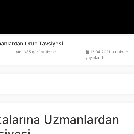
manlardan Oruç Tavsiyesi
1335 görüntüleme
13.04.2021 tarihinde
yayınlandı
talarına Uzmanlardan
siyesi