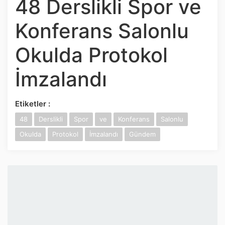
48 Derslikli Spor ve
İnstagram
Konferans Salonlu
Twitter
Okulda Protokol
Google Play
İmzalandı
App Store
Etiketler :
48
Derslikli
Spor
ve
Konferans
Salonlu
Okulda
Protokol
İmzalandı
Gündem