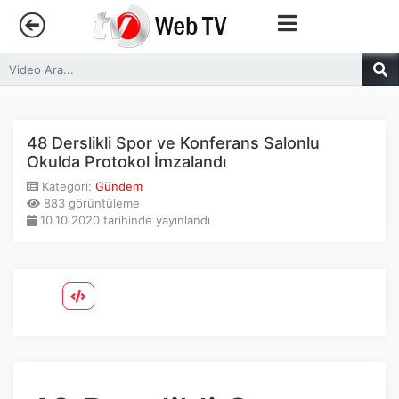
Anasayfa
Trendler
48 Derslikli Spor ve Konferans Salonlu
Okulda Protokol İmzalandı
Canlı Yayın
Kategori:
Gündem
883 görüntüleme
10.10.2020 tarihinde yayınlandı
Kategoriler
Sosyal Medya
Youtube
Facebook