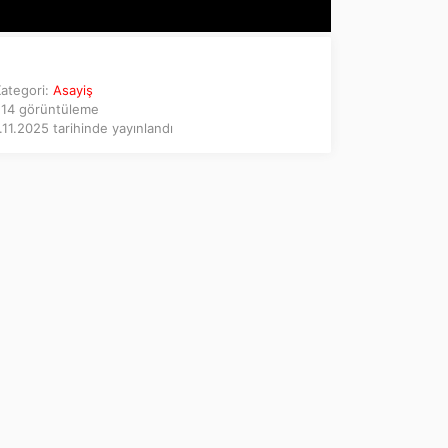
ategori:
Asayiş
14 görüntüleme
11.2025 tarihinde yayınlandı