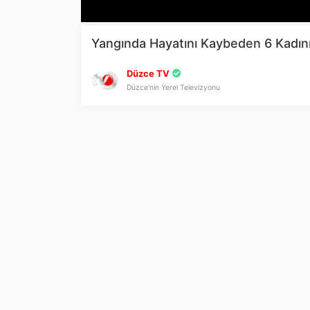
Yangında Hayatını Kaybeden 6 Kadının
Düzce TV
Düzce'nin Yerel Televizyonu