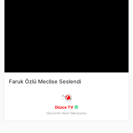
Faruk Özlü Meclise Seslendi
Düzce TV
Düzce'nin Yerel Televizyonu