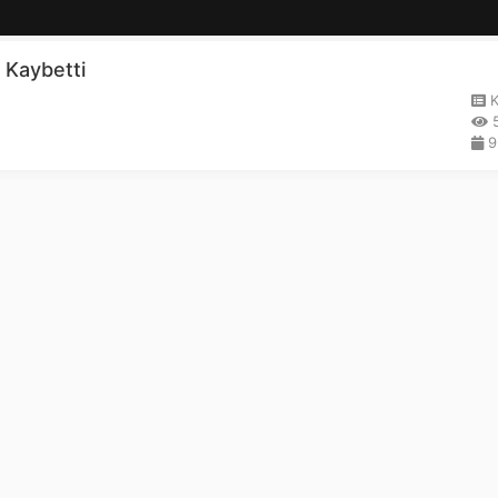
 Kaybetti
K
5
9.