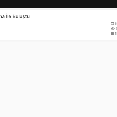
a İle Buluştu
K
5
15