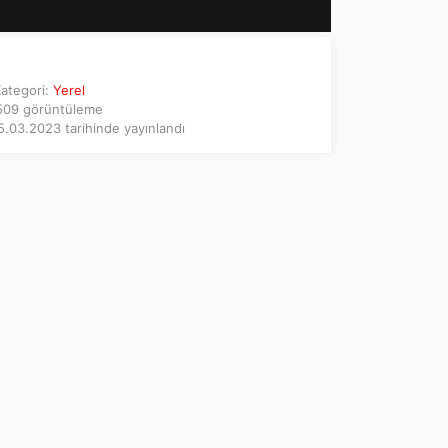
ategori:
Yerel
09 görüntüleme
.03.2023 tarihinde yayınlandı