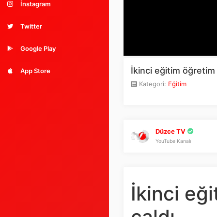
İnstagram
Twitter
Google Play
İkinci eğitim öğretim y
App Store
Kategori:
Eğitim
Düzce TV
YouTube Kanalı
İkinci eği
çaldı