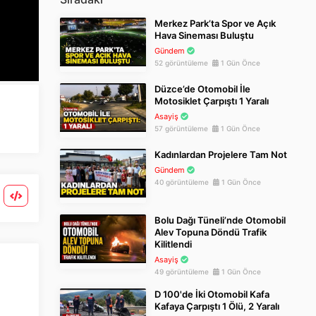
Merkez Park’ta Spor ve Açık
Hava Sineması Buluştu
Gündem
52 görüntüleme
1 Gün Önce
Düzce’de Otomobil İle
Motosiklet Çarpıştı 1 Yaralı
Asayiş
57 görüntüleme
1 Gün Önce
Kadınlardan Projelere Tam Not
Gündem
40 görüntüleme
1 Gün Önce
Bolu Dağı Tüneli’nde Otomobil
Alev Topuna Döndü Trafik
Kilitlendi
Asayiş
49 görüntüleme
1 Gün Önce
D 100'de İki Otomobil Kafa
Kafaya Çarpıştı 1 Ölü, 2 Yaralı