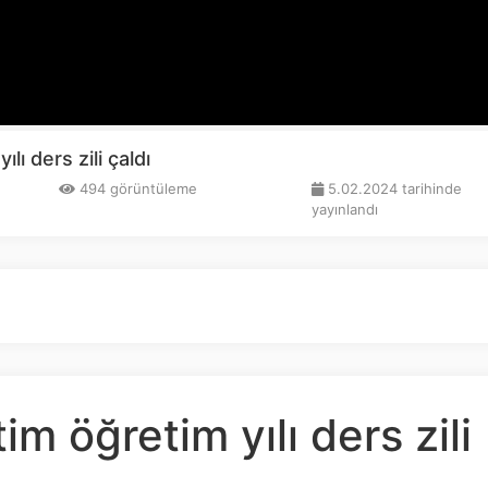
ılı ders zili çaldı
494 görüntüleme
5.02.2024 tarihinde
yayınlandı
tim öğretim yılı ders zili