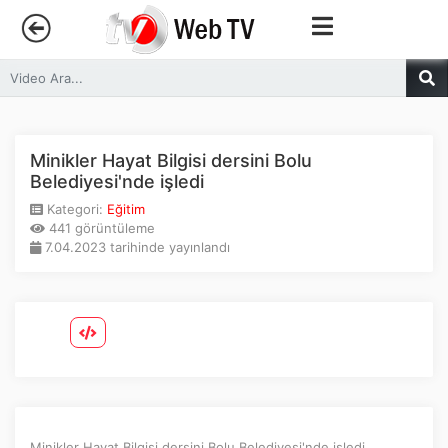
Anasayfa
Trendler
Minikler Hayat Bilgisi dersini Bolu
Belediyesi'nde işledi
Canlı Yayın
Kategori:
Eğitim
441 görüntüleme
7.04.2023 tarihinde yayınlandı
Kategoriler
Sosyal Medya
Youtube
Facebook
Minikler Hayat Bilgisi dersini Bolu Belediyesi'nde işledi