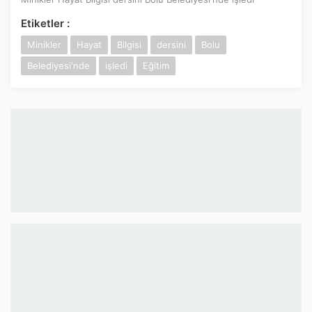
İnstagram
Etiketler :
Minikler
Hayat
Bilgisi
dersini
Bolu
Twitter
Belediyesi'nde
işledi
Eğitim
Google Play
App Store