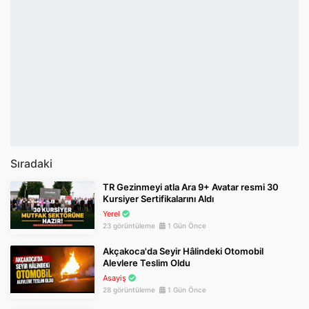
Sıradaki
TR Gezinmeyi atla Ara 9+ Avatar resmi 30
Kursiyer Sertifikalarını Aldı
Yerel
23 görüntüleme
1 Gün Önce
Akçakoca'da Seyir Hâlindeki Otomobil
Alevlere Teslim Oldu
Asayiş
28 görüntüleme
1 Gün Önce