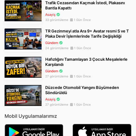
Trafik Cezasından Kaçmak İstedi, Plakasını
Bantla Kapattı
Asayiş
33 görüntüleme
1 Gün Önce
TR Gezinmeyi atla Ara 9+ Avatar resmi S ve T
Plaka Devir İşlemlerinde Tarife Değişikliği
Gündem
24 görüntüleme
1 Gün Önce
Hafızlığını Tamamlayan 3 Çocuk Meşalelerle
Karşılandı
Gündem
27 görüntüleme
1 Gün Önce
Düzcede Otomobil Yangını Büyümeden
Söndürüldü
Asayiş
27 görüntüleme
1 Gün Önce
Mobil Uygulamalarımız