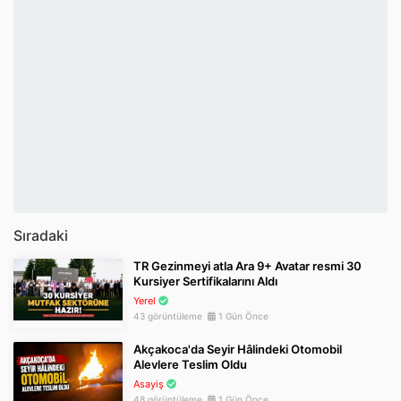
Sıradaki
TR Gezinmeyi atla Ara 9+ Avatar resmi 30
Kursiyer Sertifikalarını Aldı
Yerel
43 görüntüleme
1 Gün Önce
Akçakoca'da Seyir Hâlindeki Otomobil
Alevlere Teslim Oldu
Asayiş
48 görüntüleme
1 Gün Önce