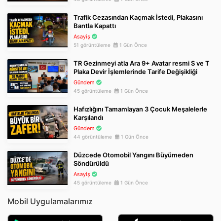
Trafik Cezasından Kaçmak İstedi, Plakasını
Bantla Kapattı
Asayiş
51 görüntüleme
1 Gün Önce
TR Gezinmeyi atla Ara 9+ Avatar resmi S ve T
Plaka Devir İşlemlerinde Tarife Değişikliği
Gündem
45 görüntüleme
1 Gün Önce
Hafızlığını Tamamlayan 3 Çocuk Meşalelerle
Karşılandı
Gündem
44 görüntüleme
1 Gün Önce
Düzcede Otomobil Yangını Büyümeden
Söndürüldü
Asayiş
45 görüntüleme
1 Gün Önce
Mobil Uygulamalarımız