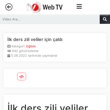
Anasayfa
Trendler
İlk ders zili veliler için çaldı
Kategori:
Eğitim
Canlı Yayın
642 görüntüleme
5.09.2022 tarihinde yayınlandı
Kategoriler
Sosyal Medya
Youtube
Facebook
İlk ders zili veliler