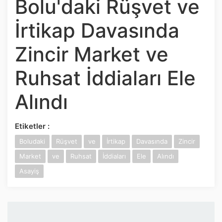
Bolu'daki Rüşvet ve
İnstagram
İrtikap Davasında
Twitter
Zincir Market ve
Google Play
Ruhsat İddiaları Ele
App Store
Alındı
Etiketler :
Boludaki
Rüşvet
ve
İrtikap
Davasında
Zincir
Market
ve
Ruhsat
İddiaları
Ele
Alındı
Asayiş