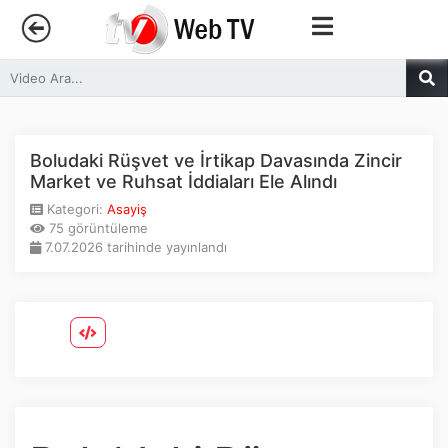
Anasayfa
Trendler
Boludaki Rüşvet ve İrtikap Davasında Zincir
Market ve Ruhsat İddiaları Ele Alındı
Canlı Yayın
Kategori:
Asayiş
75 görüntüleme
7.07.2026 tarihinde yayınlandı
Kategoriler
Sosyal Medya
Youtube
Facebook