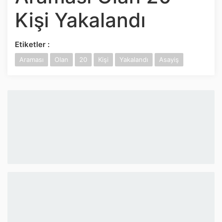
İnstagram
Kişi Yakalandı
Twitter
Etiketler :
Araması
Olan
20
Kişi
Yakalandı
Asayiş
Google Play
App Store