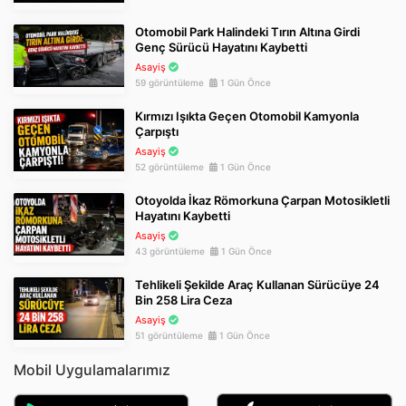
Otomobil Park Halindeki Tırın Altına Girdi
Genç Sürücü Hayatını Kaybetti
Asayiş
59 görüntüleme
1 Gün Önce
Kırmızı Işıkta Geçen Otomobil Kamyonla
Çarpıştı
Asayiş
52 görüntüleme
1 Gün Önce
Otoyolda İkaz Römorkuna Çarpan Motosikletli
Hayatını Kaybetti
Asayiş
43 görüntüleme
1 Gün Önce
Tehlikeli Şekilde Araç Kullanan Sürücüye 24
Bin 258 Lira Ceza
Asayiş
51 görüntüleme
1 Gün Önce
Mobil Uygulamalarımız