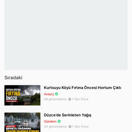
Sıradaki
Kurtsuyu Köyü Fırtına Öncesi Hortum Çıktı
Asayiş
48 görüntüleme
1 Gün Önce
Düzce’de Serinleten Yağış
Gündem
44 görüntüleme
1 Gün Önce