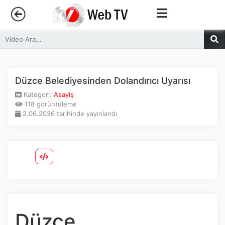
Anasayfa
Trendler
Düzce Belediyesinden Dolandırıcı Uyarısı
Kategori:
Asayiş
Canlı Yayın
118 görüntüleme
2.06.2026 tarihinde yayınlandı
Kategoriler
Sosyal Medya
Youtube
Facebook
Düzce