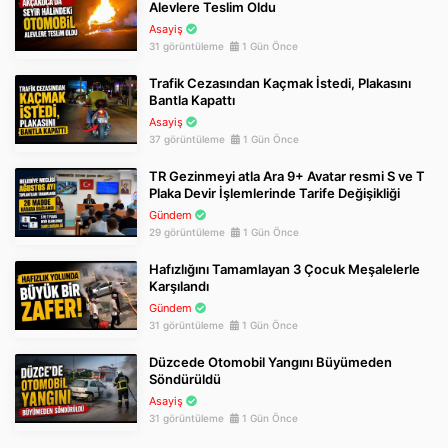
Alevlere Teslim Oldu
Asayiş
31 görüntüleme
1 Gün Önce
Trafik Cezasından Kaçmak İstedi, Plakasını
Bantla Kapattı
Asayiş
37 görüntüleme
1 Gün Önce
TR Gezinmeyi atla Ara 9+ Avatar resmi S ve T
Plaka Devir İşlemlerinde Tarife Değişikliği
Gündem
29 görüntüleme
1 Gün Önce
Hafızlığını Tamamlayan 3 Çocuk Meşalelerle
Karşılandı
Gündem
31 görüntüleme
1 Gün Önce
Düzcede Otomobil Yangını Büyümeden
Söndürüldü
Asayiş
31 görüntüleme
1 Gün Önce