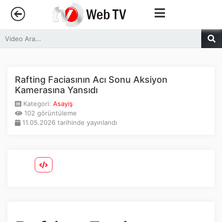
Anasayfa
Trendler
Rafting Faciasının Acı Sonu Aksiyon
Kamerasına Yansıdı
Canlı Yayın
Kategori:
Asayiş
102 görüntüleme
11.05.2026 tarihinde yayınlandı
Kategoriler
Sosyal Medya
Youtube
Facebook