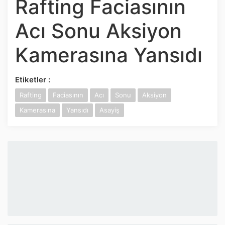
Rafting Faciasının
İnstagram
Acı Sonu Aksiyon
Twitter
Kamerasına Yansıdı
Google Play
Etiketler :
App Store
Rafting
Faciasının
Acı
Sonu
Aksiyon
Kamerasına
Yansıdı
Asayiş