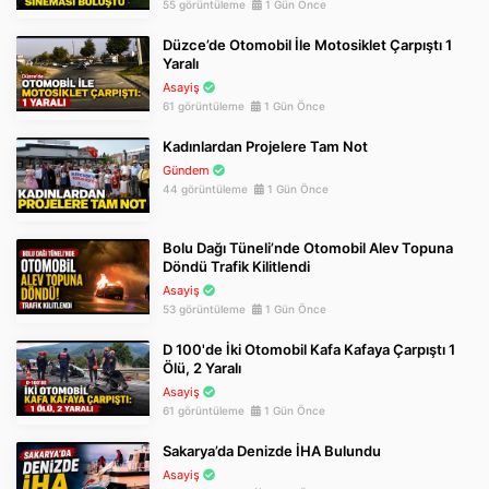
55 görüntüleme
1 Gün Önce
Düzce’de Otomobil İle Motosiklet Çarpıştı 1
Yaralı
Asayiş
61 görüntüleme
1 Gün Önce
Kadınlardan Projelere Tam Not
Gündem
44 görüntüleme
1 Gün Önce
Bolu Dağı Tüneli’nde Otomobil Alev Topuna
Döndü Trafik Kilitlendi
Asayiş
53 görüntüleme
1 Gün Önce
D 100'de İki Otomobil Kafa Kafaya Çarpıştı 1
Ölü, 2 Yaralı
Asayiş
61 görüntüleme
1 Gün Önce
Sakarya’da Denizde İHA Bulundu
Asayiş