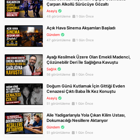
Çarpan Alkollü Sürücüye Gözaltı
Asayiş
48 görüntüleme
1 Gün Önce
Açık Hava Sinema Akşamları Başladı
Gündem
47 görüntüleme
1 Gün Önce
Ayağı Kesilmek Üzere Olan Emekli Madenci,
Çözünebilir Deri İle Sağlığına Kavuştu
Sağlık
56 görüntüleme
1 Gün Önce
Doğum Günü Kutlamak İçin Gittiği Evden
Cenazesi Çıktı Baba İlk Kez Konuştu
Asayiş
51 görüntüleme
1 Gün Önce
Aile Yadigarlarıyla Yola Çıkan Kilim Ustası,
Dokumacılığı Nesillere Aktarıyor
Gündem
51 görüntüleme
1 Gün Önce