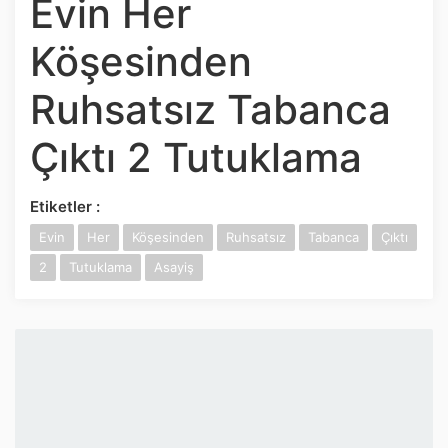
Evin Her
İnstagram
Köşesinden
Twitter
Ruhsatsız Tabanca
Google Play
Çıktı 2 Tutuklama
App Store
Etiketler :
Evin
Her
Köşesinden
Ruhsatsız
Tabanca
Çıktı
2
Tutuklama
Asayiş