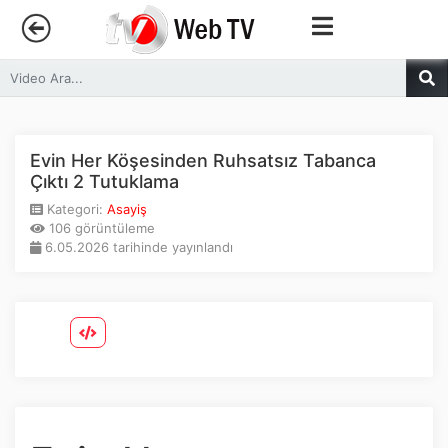
Anasayfa
Trendler
Evin Her Köşesinden Ruhsatsız Tabanca
Çıktı 2 Tutuklama
Canlı Yayın
Kategori:
Asayiş
106 görüntüleme
6.05.2026 tarihinde yayınlandı
Kategoriler
Sosyal Medya
Youtube
Facebook