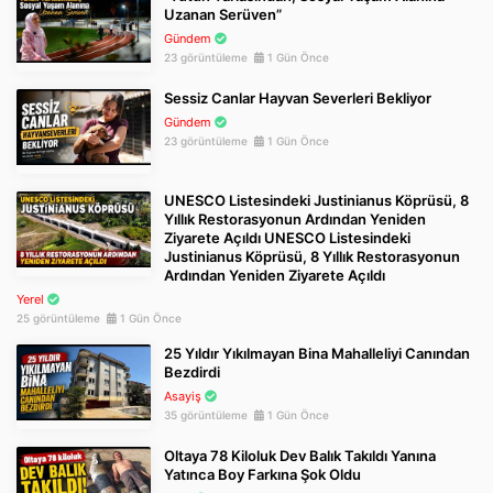
Uzanan Serüven”
Gündem
23 görüntüleme
1 Gün Önce
Sessiz Canlar Hayvan Severleri Bekliyor
Gündem
23 görüntüleme
1 Gün Önce
UNESCO Listesindeki Justinianus Köprüsü, 8
Yıllık Restorasyonun Ardından Yeniden
Ziyarete Açıldı UNESCO Listesindeki
Justinianus Köprüsü, 8 Yıllık Restorasyonun
Ardından Yeniden Ziyarete Açıldı
Yerel
25 görüntüleme
1 Gün Önce
25 Yıldır Yıkılmayan Bina Mahalleliyi Canından
Bezdirdi
Asayiş
35 görüntüleme
1 Gün Önce
Oltaya 78 Kiloluk Dev Balık Takıldı Yanına
Yatınca Boy Farkına Şok Oldu