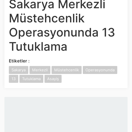
Sakarya Merkezli
İnstagram
Müstehcenlik
Twitter
Operasyonunda 13
Google Play
Tutuklama
App Store
Etiketler :
Sakarya
Merkezli
Müstehcenlik
Operasyonunda
13
Tutuklama
Asayiş