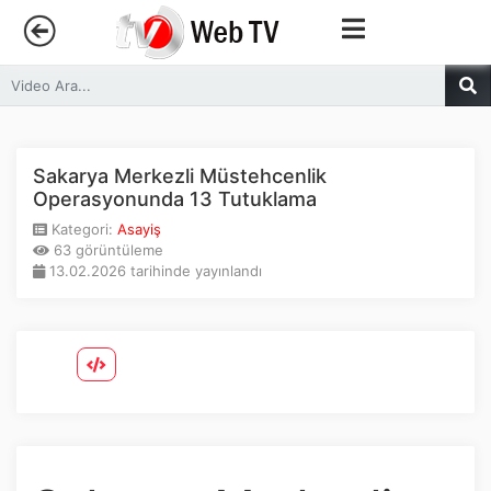
Anasayfa
Trendler
Sakarya Merkezli Müstehcenlik
Operasyonunda 13 Tutuklama
Canlı Yayın
Kategori:
Asayiş
63 görüntüleme
13.02.2026 tarihinde yayınlandı
Kategoriler
Sosyal Medya
Youtube
Facebook