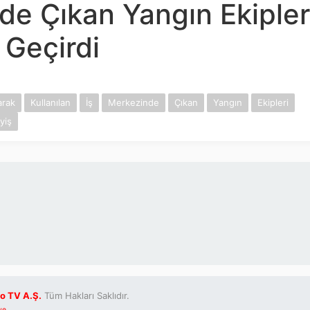
de Çıkan Yangın Ekipler
 Geçirdi
arak
Kullanılan
İş
Merkezinde
Çıkan
Yangın
Ekipleri
yiş
o TV A.Ş.
Tüm Hakları Saklıdır.
ve