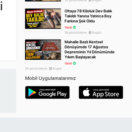
35 görüntüleme
Bugün
i
Oltaya 78 Kiloluk Dev Balık
Takıldı Yanına Yatınca Boy
Farkına Şok Oldu
Yerel
36 görüntüleme
Bugün
Mahalle Bazlı Kentsel
Dönüşümde 17 Ağustos
Depreminin Yıl Dönümünde
Yıkım Başlayacak
Yerel
26 görüntüleme
Bugün
Mobil Uygulamalarımız