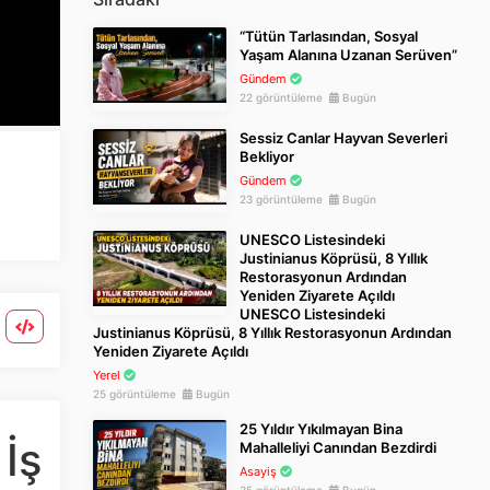
“Tütün Tarlasından, Sosyal
Yaşam Alanına Uzanan Serüven”
Gündem
22 görüntüleme
Bugün
Sessiz Canlar Hayvan Severleri
Bekliyor
Gündem
23 görüntüleme
Bugün
UNESCO Listesindeki
Justinianus Köprüsü, 8 Yıllık
Restorasyonun Ardından
Yeniden Ziyarete Açıldı
UNESCO Listesindeki
Justinianus Köprüsü, 8 Yıllık Restorasyonun Ardından
Yeniden Ziyarete Açıldı
Yerel
25 görüntüleme
Bugün
25 Yıldır Yıkılmayan Bina
 İş
Mahalleliyi Canından Bezdirdi
Asayiş