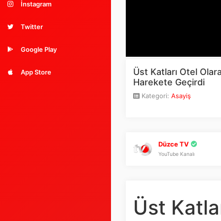
İnstagram
Twitter
Google Play
Üst Katları Otel Olar
App Store
Harekete Geçirdi
Kategori:
Asayiş
Düzce TV
YouTube Kanalı
Üst Katla