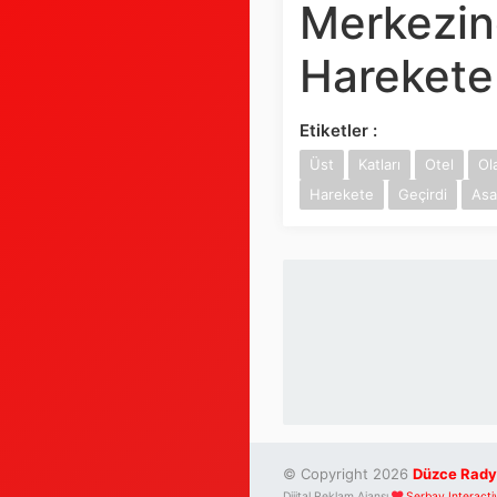
Merkezin
Harekete
Etiketler :
Üst
Katları
Otel
Ol
Harekete
Geçirdi
Asa
© Copyright 2026
Düzce Rady
Dijital Reklam Ajansı
Serbay Interacti