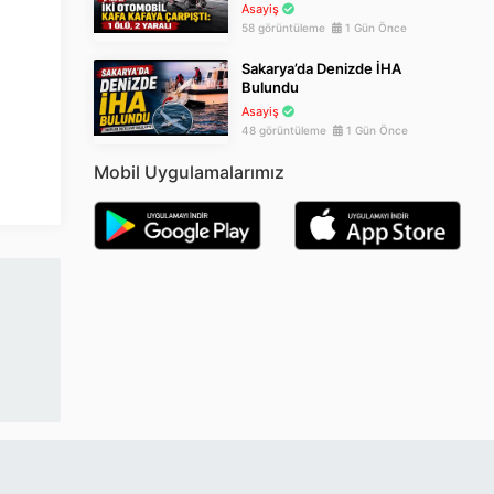
Asayiş
58 görüntüleme
1 Gün Önce
Sakarya’da Denizde İHA
Bulundu
Asayiş
48 görüntüleme
1 Gün Önce
Mobil Uygulamalarımız