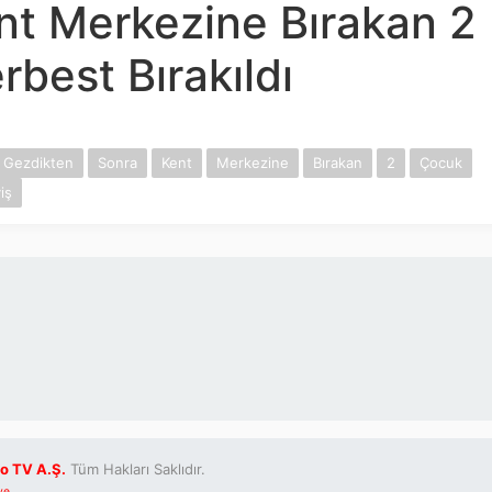
nt Merkezine Bırakan 2
best Bırakıldı
Gezdikten
Sonra
Kent
Merkezine
Bırakan
2
Çocuk
iş
o TV A.Ş.
Tüm Hakları Saklıdır.
ve