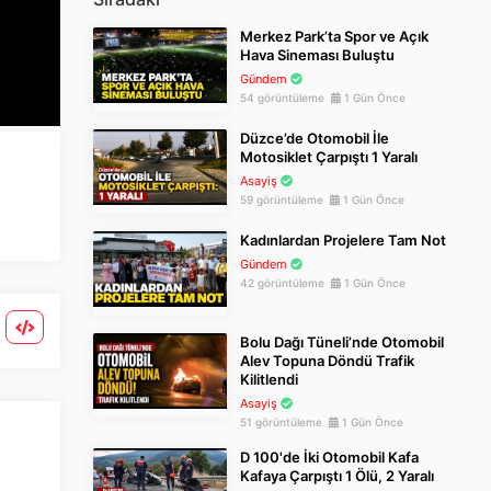
Merkez Park’ta Spor ve Açık
Hava Sineması Buluştu
Gündem
54 görüntüleme
1 Gün Önce
Düzce’de Otomobil İle
Motosiklet Çarpıştı 1 Yaralı
Asayiş
59 görüntüleme
1 Gün Önce
Kadınlardan Projelere Tam Not
Gündem
42 görüntüleme
1 Gün Önce
Bolu Dağı Tüneli’nde Otomobil
Alev Topuna Döndü Trafik
Kilitlendi
Asayiş
51 görüntüleme
1 Gün Önce
D 100'de İki Otomobil Kafa
Kafaya Çarpıştı 1 Ölü, 2 Yaralı