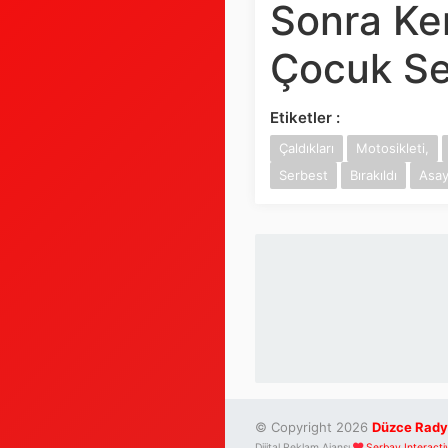
Sonra Ke
Çocuk Ser
Etiketler :
Çaldıkları
Motosikleti,
Serbest
Bırakıldı
Asay
© Copyright 2026
Düzce Rady
Dijital Reklam Ajansı
Serbay Interacti