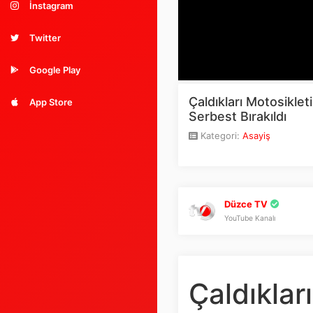
İnstagram
Twitter
Google Play
Çaldıkları Motosikle
App Store
Serbest Bırakıldı
Kategori:
Asayiş
Düzce TV
YouTube Kanalı
Çaldıklar