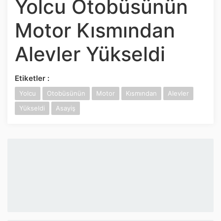
Yolcu Otobüsünün
İnstagram
Motor Kısmından
Twitter
Alevler Yükseldi
Google Play
Etiketler :
App Store
Yolcu
Otobüsünün
Motor
Kısmından
Alevler
Yükseldi
Asayiş