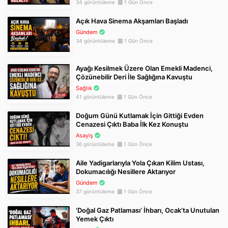
34 görüntüleme
1 Gün Önce
Açık Hava Sinema Akşamları Başladı
Gündem
34 görüntüleme
1 Gün Önce
Ayağı Kesilmek Üzere Olan Emekli Madenci,
Çözünebilir Deri İle Sağlığına Kavuştu
Sağlık
41 görüntüleme
1 Gün Önce
Doğum Günü Kutlamak İçin Gittiği Evden
Cenazesi Çıktı Baba İlk Kez Konuştu
Asayiş
36 görüntüleme
1 Gün Önce
Aile Yadigarlarıyla Yola Çıkan Kilim Ustası,
Dokumacılığı Nesillere Aktarıyor
Gündem
37 görüntüleme
1 Gün Önce
‘Doğal Gaz Patlaması’ İhbarı, Ocak’ta Unutulan
Yemek Çıktı