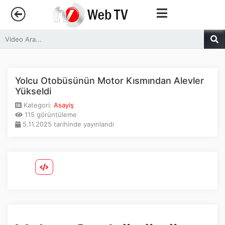
Anasayfa
Trendler
Yolcu Otobüsünün Motor Kısmından Alevler
Yükseldi
Canlı Yayın
Kategori:
Asayiş
115 görüntüleme
5.11.2025 tarihinde yayınlandı
Kategoriler
Sosyal Medya
Youtube
Facebook