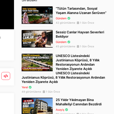
“Tütün Tarlasından, Sosyal
Yaşam Alanına Uzanan Serüven”
Gündem
42 görüntüleme
1 Gün Önce
Sessiz Canlar Hayvan Severleri
a
Bekliyor
Gündem
45 görüntüleme
1 Gün Önce
UNESCO Listesindeki
Justinianus Köprüsü, 8 Yıllık
Restorasyonun Ardından
Yeniden Ziyarete Açıldı
UNESCO Listesindeki
Justinianus Köprüsü, 8 Yıllık Restorasyonun Ardından
Yeniden Ziyarete Açıldı
Yerel
49 görüntüleme
1 Gün Önce
25 Yıldır Yıkılmayan Bina
Mahalleliyi Canından Bezdirdi
Asayiş