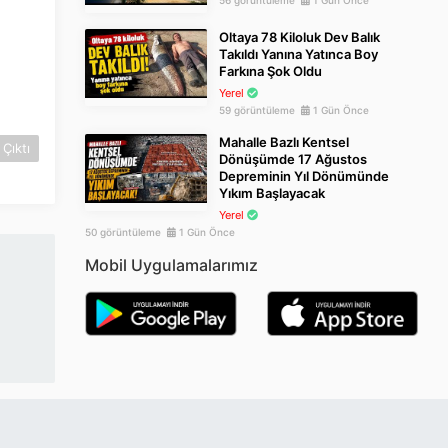
56 görüntüleme
1 Gün Önce
Oltaya 78 Kiloluk Dev Balık
Takıldı Yanına Yatınca Boy
Farkına Şok Oldu
Yerel
59 görüntüleme
1 Gün Önce
Mahalle Bazlı Kentsel
Çıktı
Dönüşümde 17 Ağustos
Depreminin Yıl Dönümünde
Yıkım Başlayacak
Yerel
50 görüntüleme
1 Gün Önce
Mobil Uygulamalarımız