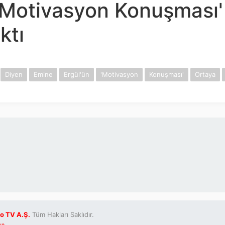
 'Motivasyon Konuşması'
ktı
Diyen
Emine
Ergül'ün
'Motivasyon
Konuşması'
Ortaya
o TV A.Ş.
Tüm Hakları Saklıdır.
ve