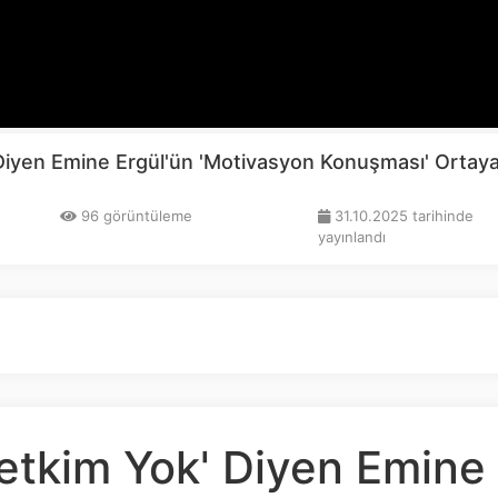
 Diyen Emine Ergül'ün 'Motivasyon Konuşması' Ortay
96 görüntüleme
31.10.2025 tarihinde
yayınlandı
Yetkim Yok' Diyen Emine