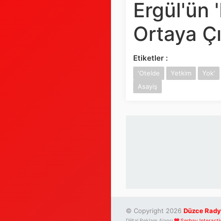
Ergül'ün
Ortaya Çı
Etiketler :
'Otelde
Yetkim
Yok'
Asayiş
© Copyright 2026
Düzce Rady
Dijital Reklam Ajansı
Serbay Interacti