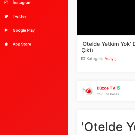
İnstagram
Twitter
Google Play
'Otelde Yetkim Yok'
App Store
Çıktı
Kategori:
Asayiş
Düzce TV
YouTube Kanalı
'Otelde 