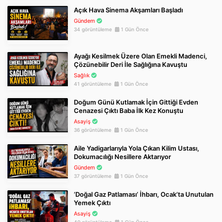
Açık Hava Sinema Akşamları Başladı
Gündem
34 görüntüleme
1 Gün Önce
Ayağı Kesilmek Üzere Olan Emekli Madenci,
Çözünebilir Deri İle Sağlığına Kavuştu
Sağlık
41 görüntüleme
1 Gün Önce
Doğum Günü Kutlamak İçin Gittiği Evden
Cenazesi Çıktı Baba İlk Kez Konuştu
Asayiş
36 görüntüleme
1 Gün Önce
Aile Yadigarlarıyla Yola Çıkan Kilim Ustası,
Dokumacılığı Nesillere Aktarıyor
Gündem
37 görüntüleme
1 Gün Önce
‘Doğal Gaz Patlaması’ İhbarı, Ocak’ta Unutulan
Yemek Çıktı
Asayiş