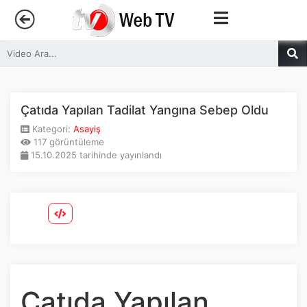
Anasayfa
Trendler
Çatıda Yapılan Tadilat Yangına Sebep Oldu
Kategori:
Asayiş
Canlı Yayın
117 görüntüleme
15.10.2025 tarihinde yayınlandı
Kategoriler
Sosyal Medya
Youtube
Facebook
Çatıda Yapılan