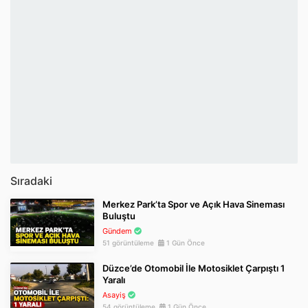
Sıradaki
Merkez Park’ta Spor ve Açık Hava Sineması
Buluştu
Gündem
51 görüntüleme
1 Gün Önce
Düzce’de Otomobil İle Motosiklet Çarpıştı 1
Yaralı
Asayiş
54 görüntüleme
1 Gün Önce