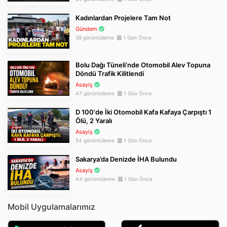
Kadınlardan Projelere Tam Not
Gündem
39 görüntüleme
1 Gün Önce
Bolu Dağı Tüneli’nde Otomobil Alev Topuna
Döndü Trafik Kilitlendi
Asayiş
47 görüntüleme
1 Gün Önce
D 100'de İki Otomobil Kafa Kafaya Çarpıştı 1
Ölü, 2 Yaralı
Asayiş
54 görüntüleme
1 Gün Önce
Sakarya’da Denizde İHA Bulundu
Asayiş
44 görüntüleme
1 Gün Önce
Mobil Uygulamalarımız