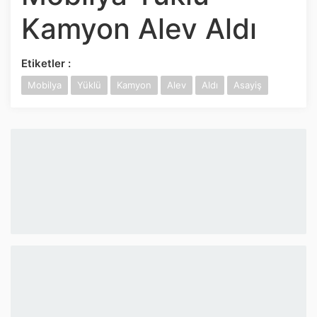
İnstagram
Kamyon Alev Aldı
Twitter
Etiketler :
Mobilya
Yüklü
Kamyon
Alev
Aldı
Asayiş
Google Play
App Store